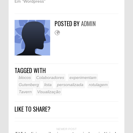
Em "Wordpress"
POSTED BY
ADMIN
TAGGED WITH
blocos
Colaboradores
experimentam
Gutenberg
lista
personalizada
rotulagem
Tavern
Visualização
LIKE TO SHARE?
NEWER POST