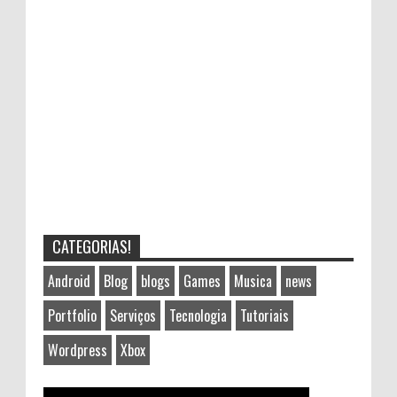
CATEGORIAS!
Android
Blog
blogs
Games
Musica
news
Portfolio
Serviços
Tecnologia
Tutoriais
Wordpress
Xbox