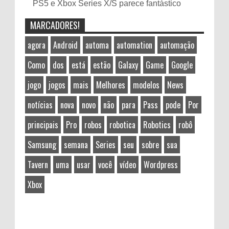
PS5 e Xbox Series X/S parece fantástico
MARCADORES!
agora
Android
automa
automation
automação
Como
dos
está
estão
Galaxy
Game
Google
jogo
jogos
mais
Melhores
modelos
News
notícias
nova
novo
não
para
Pass
pode
Por
principais
Pro
robos
robotica
Robotics
robô
Samsung
semana
Series
seu
sobre
sua
Tavern
uma
usar
você
vídeo
Wordpress
Xbox