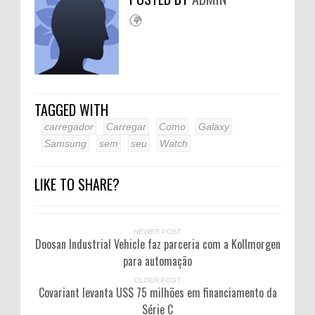
TAGGED WITH
carregador
Carregar
Como
Galaxy
Samsung
sem
seu
Watch
LIKE TO SHARE?
NEWER POST
Doosan Industrial Vehicle faz parceria com a Kollmorgen
para automação
OLDER POST
Covariant levanta US$ 75 milhões em financiamento da
Série C