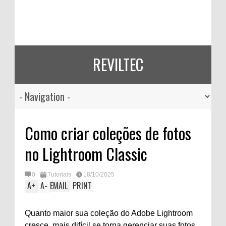
REVILTEC
Como criar coleções de fotos
no Lightroom Classic
0
Tutoriais
18/10/2025
A
+
A
-
EMAIL
PRINT
Quanto maior sua coleção do Adobe Lightroom
cresce, mais difícil se torna gerenciar suas fotos.