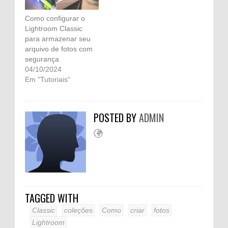
Como configurar o
Lightroom Classic
para armazenar seu
arquivo de fotos com
segurança
04/10/2024
Em "Tutoriais"
POSTED BY
ADMIN
TAGGED WITH
Classic
coleções
Como
criar
fotos
Lightroom