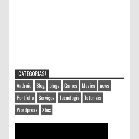
CATEGORIAS!
Android
Blog
blogs
Games
Musica
news
Portfolio
Serviços
Tecnologia
Tutoriais
Wordpress
Xbox