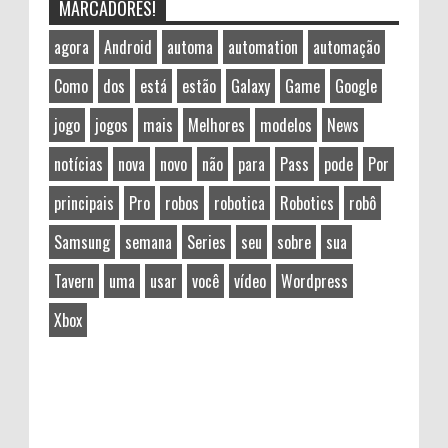
MARCADORES!
agora
Android
automa
automation
automação
Como
dos
está
estão
Galaxy
Game
Google
jogo
jogos
mais
Melhores
modelos
News
notícias
nova
novo
não
para
Pass
pode
Por
principais
Pro
robos
robotica
Robotics
robô
Samsung
semana
Series
seu
sobre
sua
Tavern
uma
usar
você
vídeo
Wordpress
Xbox