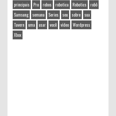
principais
Pro
robos
robotica
Robotics
robô
Samsung
semana
Series
seu
sobre
sua
Tavern
uma
usar
você
vídeo
Wordpress
Xbox