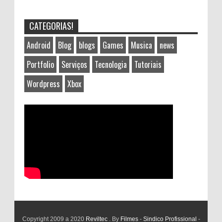
CATEGORIAS!
Android
Blog
blogs
Games
Musica
news
Portfolio
Serviços
Tecnologia
Tutoriais
Wordpress
Xbox
Copyright 2009 a 2020
Reviltec
. By
Filmes
-
Sindico Profissional
-