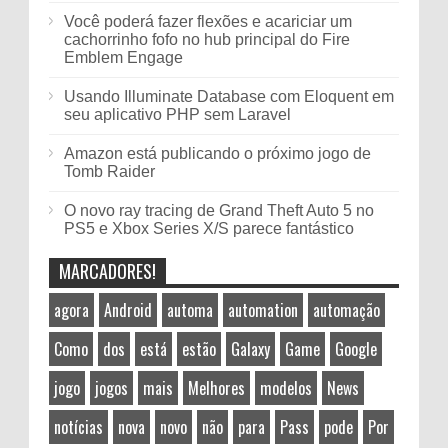
Você poderá fazer flexões e acariciar um
cachorrinho fofo no hub principal do Fire
Emblem Engage
Usando Illuminate Database com Eloquent em
seu aplicativo PHP sem Laravel
Amazon está publicando o próximo jogo de
Tomb Raider
O novo ray tracing de Grand Theft Auto 5 no
PS5 e Xbox Series X/S parece fantástico
MARCADORES!
agora
Android
automa
automation
automação
Como
dos
está
estão
Galaxy
Game
Google
jogo
jogos
mais
Melhores
modelos
News
notícias
nova
novo
não
para
Pass
pode
Por