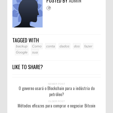
POSTED BY
ADMIN
TAGGED WITH
backup
Como
conta
dados
dos
fazer
Google
sua
LIKE TO SHARE?
NEWER POST
O governo usará o Blockchain para a indústria do
petróleo?
OLDER POST
Métodos eficazes para comprar e negociar Bitcoin