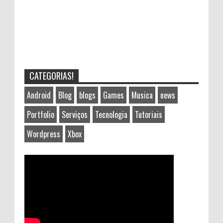
CATEGORIAS!
Android
Blog
blogs
Games
Musica
news
Portfolio
Serviços
Tecnologia
Tutoriais
Wordpress
Xbox