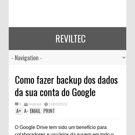
REVILTEC
Como fazer backup dos dados
da sua conta do Google
0
Android
14/03/2023
A
+
A
-
EMAIL
PRINT
O Google Drive tem sido um benefício para
colaboradores e usuários da nuvem em todo o