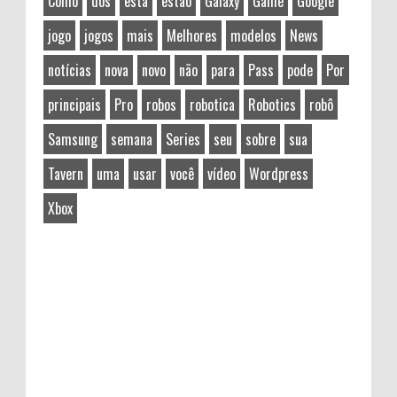
Como
dos
está
estão
Galaxy
Game
Google
jogo
jogos
mais
Melhores
modelos
News
notícias
nova
novo
não
para
Pass
pode
Por
principais
Pro
robos
robotica
Robotics
robô
Samsung
semana
Series
seu
sobre
sua
Tavern
uma
usar
você
vídeo
Wordpress
Xbox