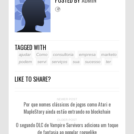
TAGGED WITH
ajudar
Como
consultoria
empresa
marketo
podem
servi
serviços
sua
sucesso
ter
LIKE TO SHARE?
NEWER POST
Por que nomes clássicos de jogos como Atari e
MapleStory ainda estão entrando no blockchain
OLDER POST
O segundo DLC de Vampire Survivors adiciona um toque
de fantasia ao popular roguelike