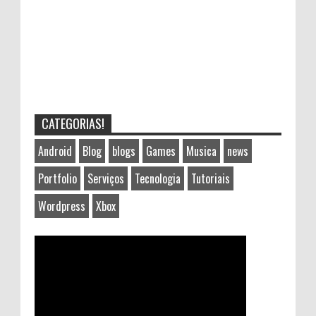
CATEGORIAS!
Android
Blog
blogs
Games
Musica
news
Portfolio
Serviços
Tecnologia
Tutoriais
Wordpress
Xbox