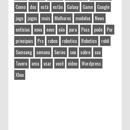
Como
dos
está
estão
Galaxy
Game
Google
jogo
jogos
mais
Melhores
modelos
News
notícias
nova
novo
não
para
Pass
pode
Por
principais
Pro
robos
robotica
Robotics
robô
Samsung
semana
Series
seu
sobre
sua
Tavern
uma
usar
você
vídeo
Wordpress
Xbox