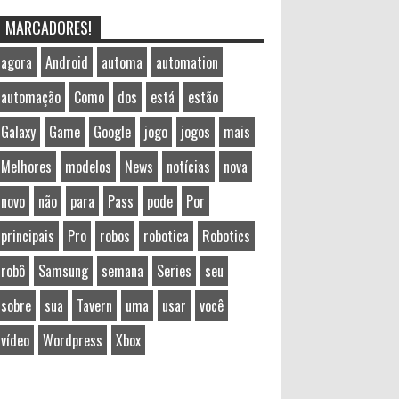
MARCADORES!
agora
Android
automa
automation
automação
Como
dos
está
estão
Galaxy
Game
Google
jogo
jogos
mais
Melhores
modelos
News
notícias
nova
novo
não
para
Pass
pode
Por
principais
Pro
robos
robotica
Robotics
robô
Samsung
semana
Series
seu
sobre
sua
Tavern
uma
usar
você
vídeo
Wordpress
Xbox