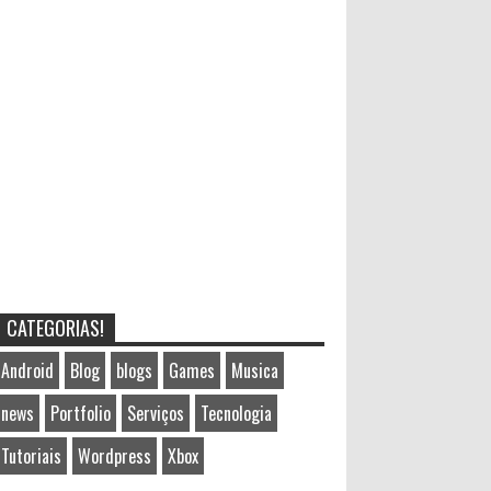
CATEGORIAS!
Android
Blog
blogs
Games
Musica
news
Portfolio
Serviços
Tecnologia
Tutoriais
Wordpress
Xbox