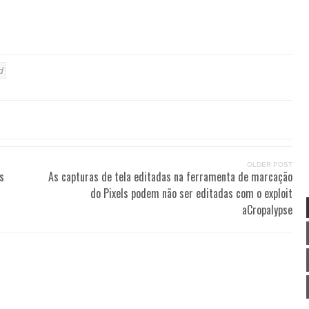
d
OLDER POST
s
As capturas de tela editadas na ferramenta de marcação
do Pixels podem não ser editadas com o exploit
aCropalypse