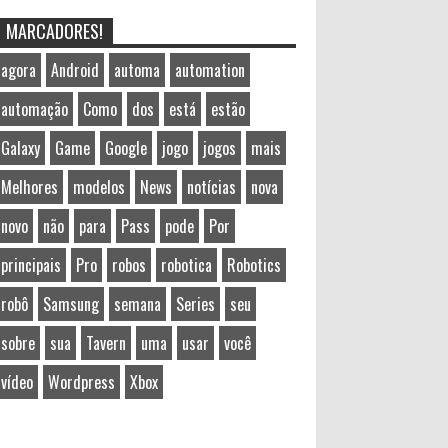
MARCADORES!
agora
Android
automa
automation
automação
Como
dos
está
estão
Galaxy
Game
Google
jogo
jogos
mais
Melhores
modelos
News
notícias
nova
novo
não
para
Pass
pode
Por
principais
Pro
robos
robotica
Robotics
robô
Samsung
semana
Series
seu
sobre
sua
Tavern
uma
usar
você
vídeo
Wordpress
Xbox