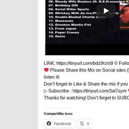
LINK: https://tinyurl.com/bdz9rzm9 © Follo
Please Share this Mix on Social sites (
listen it!
Don’t forget to Like & Share the mix if you 
▷ Subscribe : https://tinyurl.com/3at7synr
Thanks for watching! Don’t forget to SUBC
Compartilhe isso:
Facebook
X