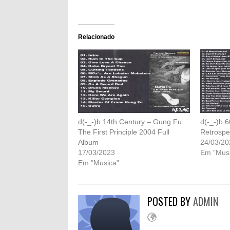
Relacionado
d(-_-)b 14th Century – Gung Fu
d(-_-)b 
The First Principle 2004 Full
Retrospe
Album
24/03/20
17/03/2023
Em "Musi
Em "Musica"
POSTED BY
ADMIN