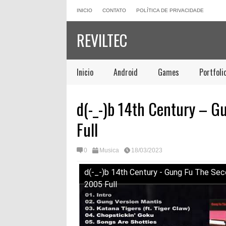
INICIO
CONTATO
POLÍTICA DE PRIVACIDADE
REVILTEC
Inicio
Android
Games
Portfoli
d(-_-)b 14th Century – G
Full
0
Musica
18/03/2023
d(-_-)b 14th Century - Gung Fu The Sec
2005 Full