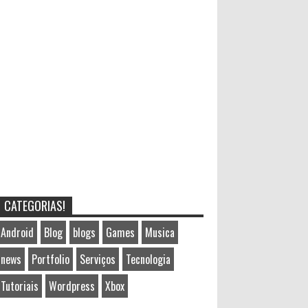
CATEGORIAS!
Android
Blog
blogs
Games
Musica
news
Portfolio
Serviços
Tecnologia
Tutoriais
Wordpress
Xbox