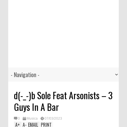
d(-_-)b Sole Feat Arsonists – 3
Guys In A Bar
0
Musica
07/03/2023
A
+
A
-
EMAIL
PRINT