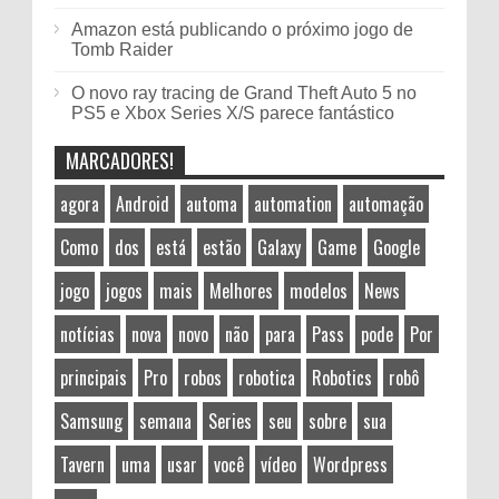
Amazon está publicando o próximo jogo de
Tomb Raider
O novo ray tracing de Grand Theft Auto 5 no
PS5 e Xbox Series X/S parece fantástico
MARCADORES!
agora
Android
automa
automation
automação
Como
dos
está
estão
Galaxy
Game
Google
jogo
jogos
mais
Melhores
modelos
News
notícias
nova
novo
não
para
Pass
pode
Por
principais
Pro
robos
robotica
Robotics
robô
Samsung
semana
Series
seu
sobre
sua
Tavern
uma
usar
você
vídeo
Wordpress