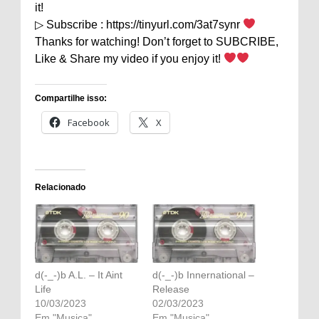
it!
▷ Subscribe : https://tinyurl.com/3at7synr
Thanks for watching! Don’t forget to SUBCRIBE,
Like & Share my video if you enjoy it!
Compartilhe isso:
Facebook
X
Relacionado
d(-_-)b A.L. – It Aint
d(-_-)b Innernational –
Life
Release
10/03/2023
02/03/2023
Em "Musica"
Em "Musica"