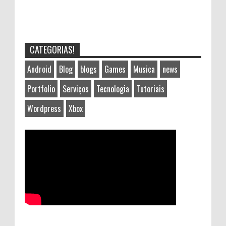
CATEGORIAS!
Android
Blog
blogs
Games
Musica
news
Portfolio
Serviços
Tecnologia
Tutoriais
Wordpress
Xbox