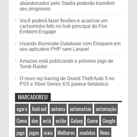
abandonados pelo Stadia poderão transferir
seu progresso
Você poderá fazer flexões e acariciar um
cachorrinho fofo no hub principal do Fire
Emblem Engage
Usando Illuminate Database com Eloquent em
seu aplicativo PHP sem Laravel
Amazon está publicando o próximo jogo de
Tomb Raider
O novo ray tracing de Grand Theft Auto 5 no
PS5 e Xbox Series X/S parece fantástico
MARCADORES!
agora
Android
automa
automation
automação
Como
dos
está
estão
Galaxy
Game
Google
jogo
jogos
mais
Melhores
modelos
News