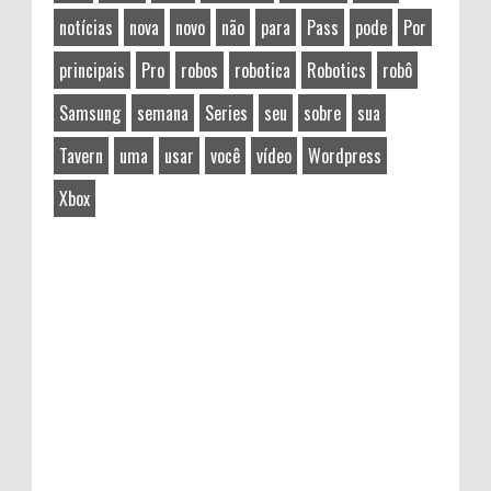
notícias
nova
novo
não
para
Pass
pode
Por
principais
Pro
robos
robotica
Robotics
robô
Samsung
semana
Series
seu
sobre
sua
Tavern
uma
usar
você
vídeo
Wordpress
Xbox