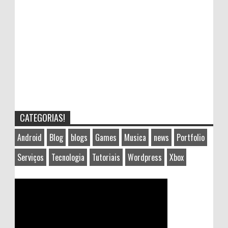
CATEGORIAS!
Android
Blog
blogs
Games
Musica
news
Portfolio
Serviços
Tecnologia
Tutoriais
Wordpress
Xbox