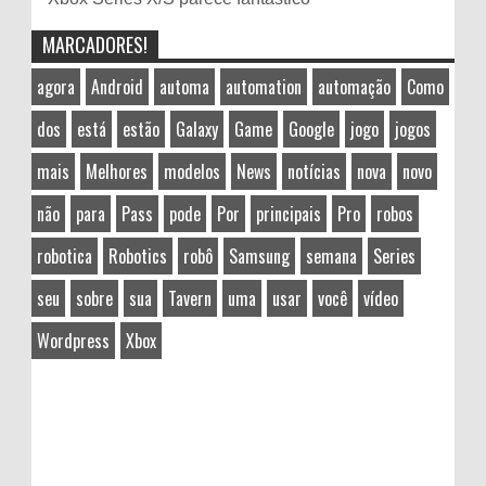
MARCADORES!
agora
Android
automa
automation
automação
Como
dos
está
estão
Galaxy
Game
Google
jogo
jogos
mais
Melhores
modelos
News
notícias
nova
novo
não
para
Pass
pode
Por
principais
Pro
robos
robotica
Robotics
robô
Samsung
semana
Series
seu
sobre
sua
Tavern
uma
usar
você
vídeo
Wordpress
Xbox