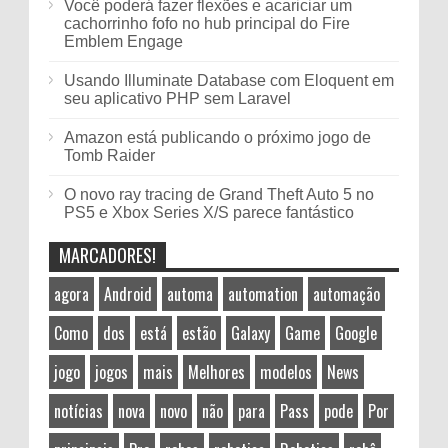
Você poderá fazer flexões e acariciar um
cachorrinho fofo no hub principal do Fire
Emblem Engage
Usando Illuminate Database com Eloquent em
seu aplicativo PHP sem Laravel
Amazon está publicando o próximo jogo de
Tomb Raider
O novo ray tracing de Grand Theft Auto 5 no
PS5 e Xbox Series X/S parece fantástico
MARCADORES!
agora
Android
automa
automation
automação
Como
dos
está
estão
Galaxy
Game
Google
jogo
jogos
mais
Melhores
modelos
News
notícias
nova
novo
não
para
Pass
pode
Por