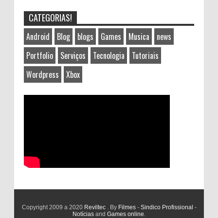
CATEGORIAS!
Android
Blog
blogs
Games
Musica
news
Portfolio
Serviços
Tecnologia
Tutoriais
Wordpress
Xbox
Copyright 2009 a 2020
Reviltec
. By
Filmes
-
Sindico Profissional
-
Notícias
and
Games online
.