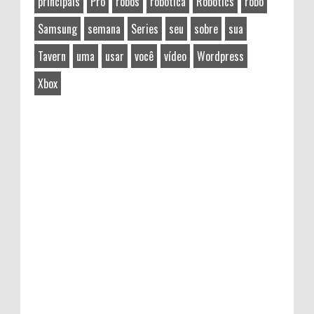
principais
Pro
robos
robotica
Robotics
robô
Samsung
semana
Series
seu
sobre
sua
Tavern
uma
usar
você
vídeo
Wordpress
Xbox