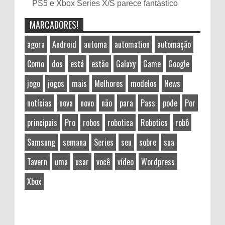
PS5 e Xbox Series X/S parece fantástico
MARCADORES!
agora
Android
automa
automation
automação
Como
dos
está
estão
Galaxy
Game
Google
jogo
jogos
mais
Melhores
modelos
News
notícias
nova
novo
não
para
Pass
pode
Por
principais
Pro
robos
robotica
Robotics
robô
Samsung
semana
Series
seu
sobre
sua
Tavern
uma
usar
você
vídeo
Wordpress
Xbox