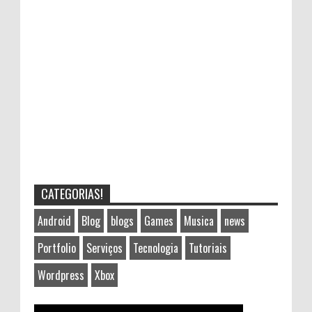
CATEGORIAS!
Android
Blog
blogs
Games
Musica
news
Portfolio
Serviços
Tecnologia
Tutoriais
Wordpress
Xbox