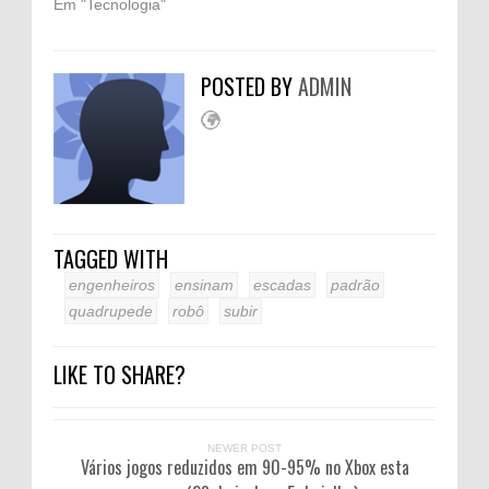
Em "Tecnologia"
POSTED BY
ADMIN
TAGGED WITH
engenheiros
ensinam
escadas
padrão
quadrupede
robô
subir
LIKE TO SHARE?
NEWER POST
Vários jogos reduzidos em 90-95% no Xbox esta