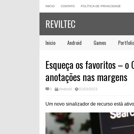
INICIO
CONTATO
POLÍTICA DE PRIVACIDADE
REVILTEC
Inicio
Android
Games
Portfoli
Esqueça os favoritos – o
anotações nas margens
0
Android
01/03/2023
Um novo sinalizador de recurso está ati