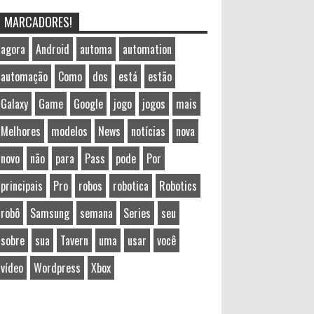
MARCADORES!
agora
Android
automa
automation
automação
Como
dos
está
estão
Galaxy
Game
Google
jogo
jogos
mais
Melhores
modelos
News
notícias
nova
novo
não
para
Pass
pode
Por
principais
Pro
robos
robotica
Robotics
robô
Samsung
semana
Series
seu
sobre
sua
Tavern
uma
usar
você
vídeo
Wordpress
Xbox