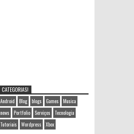
CATEGORIAS!
Android
Blog
blogs
Games
Musica
news
Portfolio
Serviços
Tecnologia
Tutoriais
Wordpress
Xbox