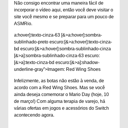
Não consigo encontrar uma maneira fácil de
incorporar o vídeo aqui, então você deve visitar o
site você mesmo e se preparar para um pouco de
ASMRio.
a:hover]:texto-cinza-63 [&>a:hover]:sombra-
sublinhado-preto escuro:[&>a:hover]:texto-cinza-
bd escuro:[&>a:hover]:sombra-sublinhado-cinza
[&>a]:sombra-sublinhado-cinza-63 escuro:
[&>a]:texto-cinza-bd escuro:[&>a]:shadow-
underline-gray”>Imagem: Red Wing Shoes
Infelizmente, as botas não estão à venda, de
acordo com a Red Wing Shoes. Mas se você
ainda deseja comemorar o Mario Day (hoje, 10
de março!) Com alguma terapia de varejo, há
várias ofertas em jogos e acessórios do Switch
acontecendo agora.