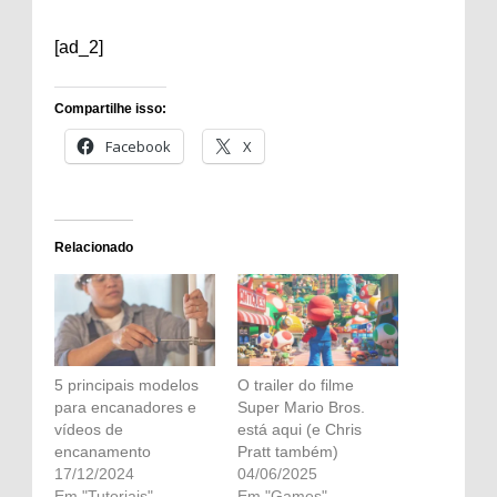
[ad_2]
Compartilhe isso:
Facebook
X
Relacionado
5 principais modelos
O trailer do filme
para encanadores e
Super Mario Bros.
vídeos de
está aqui (e Chris
encanamento
Pratt também)
17/12/2024
04/06/2025
Em "Tutoriais"
Em "Games"