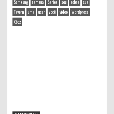
Samsung
semana
Series
seu
sobre
sua
Tavern
uma
usar
você
vídeo
Wordpress
Xbox