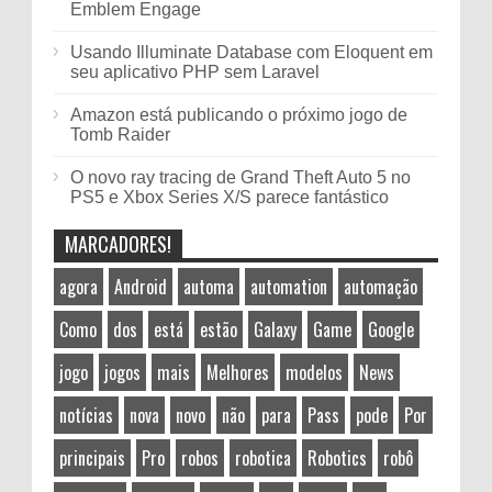
Emblem Engage
Usando Illuminate Database com Eloquent em
seu aplicativo PHP sem Laravel
Amazon está publicando o próximo jogo de
Tomb Raider
O novo ray tracing de Grand Theft Auto 5 no
PS5 e Xbox Series X/S parece fantástico
MARCADORES!
agora
Android
automa
automation
automação
Como
dos
está
estão
Galaxy
Game
Google
jogo
jogos
mais
Melhores
modelos
News
notícias
nova
novo
não
para
Pass
pode
Por
principais
Pro
robos
robotica
Robotics
robô