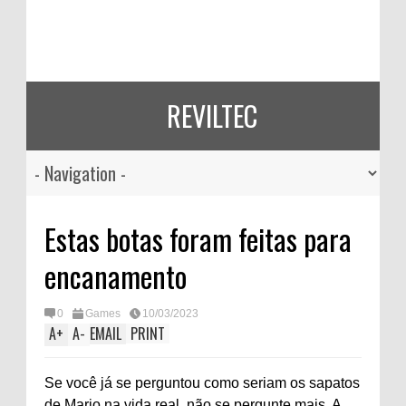
REVILTEC
Estas botas foram feitas para
encanamento
0
Games
10/03/2023
A
+
A
-
EMAIL
PRINT
Se você já se perguntou como seriam os sapatos
de Mario na vida real, não se pergunte mais. A