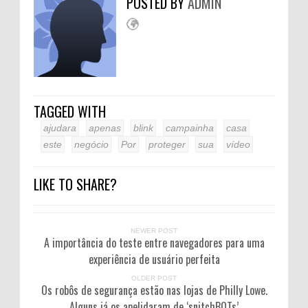
POSTED BY
ADMIN
TAGGED WITH
ajudara
apenas
blink
campainha
casa
este
negócio
Por
proteger
sua
vídeo
LIKE TO SHARE?
NEWER POST
A importância do teste entre navegadores para uma
experiência de usuário perfeita
OLDER POST
Os robôs de segurança estão nas lojas de Philly Lowe.
Alguns já os apelidaram de ‘snitchBOTs’