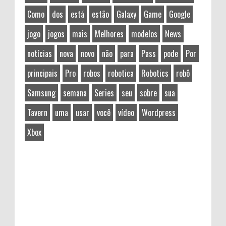
Como
dos
está
estão
Galaxy
Game
Google
jogo
jogos
mais
Melhores
modelos
News
notícias
nova
novo
não
para
Pass
pode
Por
principais
Pro
robos
robotica
Robotics
robô
Samsung
semana
Series
seu
sobre
sua
Tavern
uma
usar
você
vídeo
Wordpress
Xbox