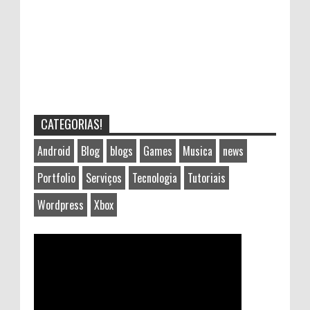
CATEGORIAS!
Android
Blog
blogs
Games
Musica
news
Portfolio
Serviços
Tecnologia
Tutoriais
Wordpress
Xbox