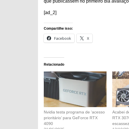
que publicassem no primeiro dia avaliaçõ
[ad_2]
Compartilhe isso:
Facebook
X
Relacionado
Nvidia testa programa de ‘acesso
Acabei d
prioritário’ para GeForce RTX
RTX 307
4090
escasse