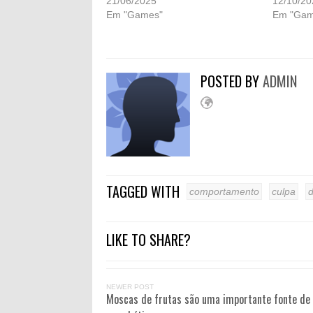
21/06/2025
12/10/20
Em "Games"
Em "Gam
POSTED BY
ADMIN
TAGGED WITH
comportamento
culpa
d
LIKE TO SHARE?
NEWER POST
Moscas de frutas são uma importante fonte de 