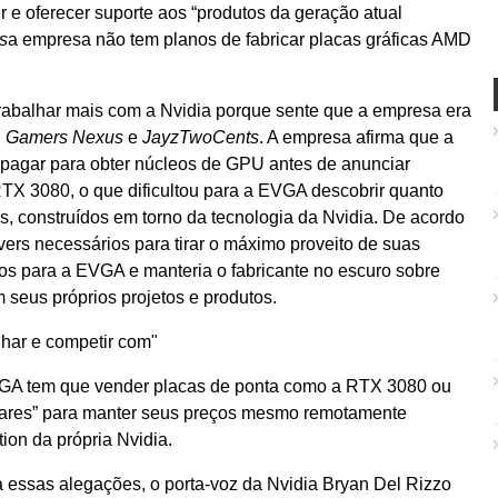
 e oferecer suporte aos “produtos da geração atual
s
a empresa não tem planos de fabricar placas gráficas AMD
abalhar mais com a Nvidia porque sente que a empresa era
.
Gamers Nexus
e
JayzTwoCents
. A empresa afirma que a
 pagar para obter núcleos de GPU antes de anunciar
TX 3080, o que dificultou para a EVGA descobrir quanto
os, construídos em torno da tecnologia da Nvidia. De acordo
vers necessários para tirar o máximo proveito de suas
los para a EVGA e manteria o fabricante no escuro sobre
 seus próprios projetos e produtos.
alhar e competir com
GA tem que vender placas de ponta como a RTX 3080 ou
ares” para manter seus preços mesmo remotamente
ion da própria Nvidia.
essas alegações, o porta-voz da Nvidia Bryan Del Rizzo