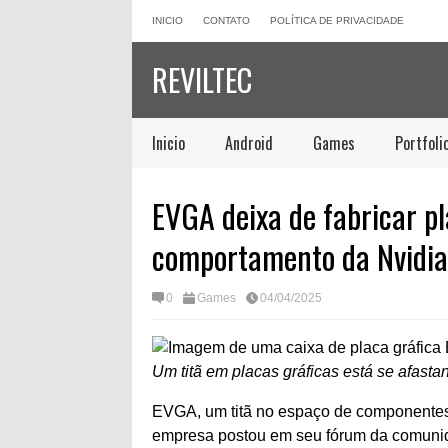
INICIO
CONTATO
POLÍTICA DE PRIVACIDADE
REVILTEC
Inicio
Android
Games
Portfoli
EVGA deixa de fabricar pl
comportamento da Nvidia
0
Games
04/04/2025
Um titã em placas gráficas está se afasta
EVGA, um titã no espaço de componentes 
empresa postou em seu fórum da comunida