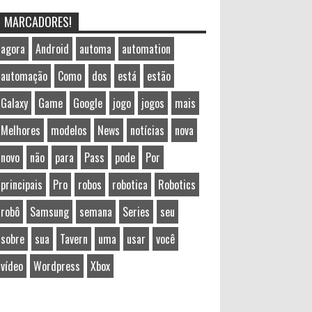
MARCADORES!
agora
Android
automa
automation
automação
Como
dos
está
estão
Galaxy
Game
Google
jogo
jogos
mais
Melhores
modelos
News
notícias
nova
novo
não
para
Pass
pode
Por
principais
Pro
robos
robotica
Robotics
robô
Samsung
semana
Series
seu
sobre
sua
Tavern
uma
usar
você
vídeo
Wordpress
Xbox