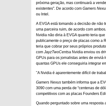
próxima geração, mas continuará a vender
existentes”. De acordo com
Gamers Nexu
ou Intel.
A EVGA está tomando a decisão de não tr
uma parceira ruim, de acordo com ambos
Nvidia não diria à EVGA quanto teria que
publicamente o preço de placas como a R
teria que cobrar por seus próprios produt
com
JayzTwoCents
a Nvidia enviou os dri
GPUs para os jornalistas antes de enviá-
quantas GPUs ele conseguiria integrar em
A Nvidia é aparentemente difícil de trab
Gamers Nexus
também informa que a EV
3090 com uma perda de “centenas de dól
competitivos com as placas Founders Edit
Quando perguntado sobre uma resposta a 