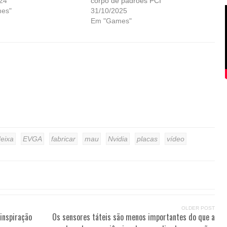
24
corpo de padrões PCI
es"
31/10/2025
Em "Games"
eixa
EVGA
fabricar
mau
Nvidia
placas
vídeo
OLDER POST
inspiração
Os sensores táteis são menos importantes do que a