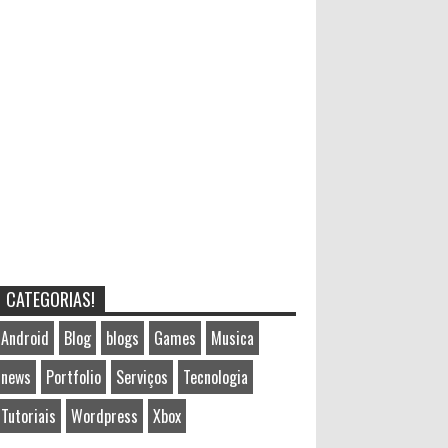
CATEGORIAS!
Android
Blog
blogs
Games
Musica
news
Portfolio
Serviços
Tecnologia
Tutoriais
Wordpress
Xbox