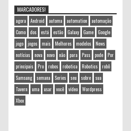
MARCADORES!
agora
Android
automa
automation
automação
Como
dos
está
estão
Galaxy
Game
Google
jogo
jogos
mais
Melhores
modelos
News
notícias
nova
novo
não
para
Pass
pode
Por
principais
Pro
robos
robotica
Robotics
robô
Samsung
semana
Series
seu
sobre
sua
Tavern
uma
usar
você
vídeo
Wordpress
Xbox