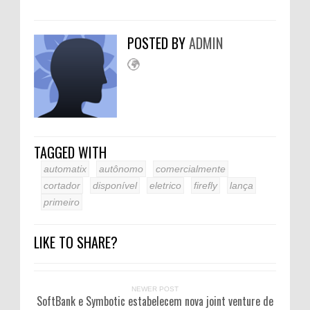
POSTED BY
ADMIN
TAGGED WITH
automatix
autônomo
comercialmente
cortador
disponível
eletrico
firefly
lança
primeiro
LIKE TO SHARE?
NEWER POST
SoftBank e Symbotic estabelecem nova joint venture de