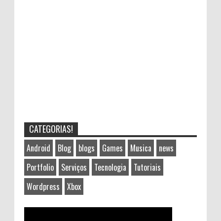
CATEGORIAS!
Android
Blog
blogs
Games
Musica
news
Portfolio
Serviços
Tecnologia
Tutoriais
Wordpress
Xbox