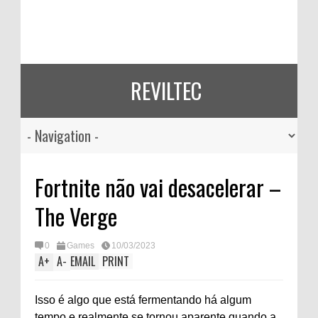
REVILTEC
Fortnite não vai desacelerar –
The Verge
0
Games
10/03/2023
A
+
A
-
EMAIL
PRINT
Isso é algo que está fermentando há algum
tempo e realmente se tornou aparente quando a