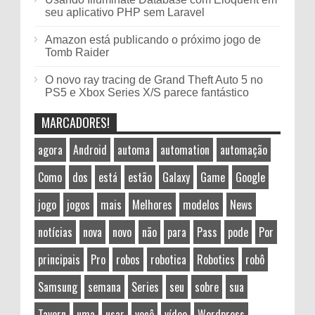
seu aplicativo PHP sem Laravel
Amazon está publicando o próximo jogo de
Tomb Raider
O novo ray tracing de Grand Theft Auto 5 no
PS5 e Xbox Series X/S parece fantástico
MARCADORES!
agora
Android
automa
automation
automação
Como
dos
está
estão
Galaxy
Game
Google
jogo
jogos
mais
Melhores
modelos
News
notícias
nova
novo
não
para
Pass
pode
Por
principais
Pro
robos
robotica
Robotics
robô
Samsung
semana
Series
seu
sobre
sua
Tavern
uma
usar
você
vídeo
Wordpress