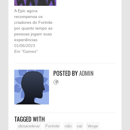
A Epic agora
recompensa os
criadores do Fortnite
por quanto tempo as
pessoas jogam suas
experiências
01/06/2023
Em "Games"
POSTED BY
ADMIN
TAGGED WITH
desacelerar
Fortnite
não
vai
Verge