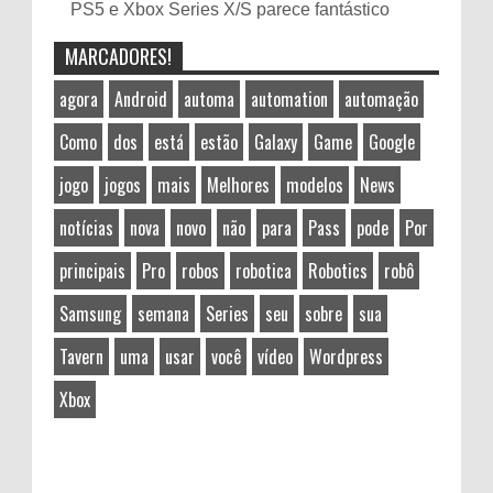
PS5 e Xbox Series X/S parece fantástico
MARCADORES!
agora
Android
automa
automation
automação
Como
dos
está
estão
Galaxy
Game
Google
jogo
jogos
mais
Melhores
modelos
News
notícias
nova
novo
não
para
Pass
pode
Por
principais
Pro
robos
robotica
Robotics
robô
Samsung
semana
Series
seu
sobre
sua
Tavern
uma
usar
você
vídeo
Wordpress
Xbox