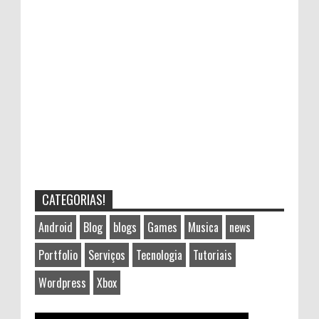
CATEGORIAS!
Android
Blog
blogs
Games
Musica
news
Portfolio
Serviços
Tecnologia
Tutoriais
Wordpress
Xbox