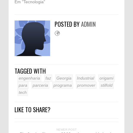
Em "Tecnologia"
POSTED BY
ADMIN
TAGGED WITH
engenharia
faz
Georgia
Industrial
origami
para
parceria
programa
promover
stilfold
tech
LIKE TO SHARE?
NEWER POST