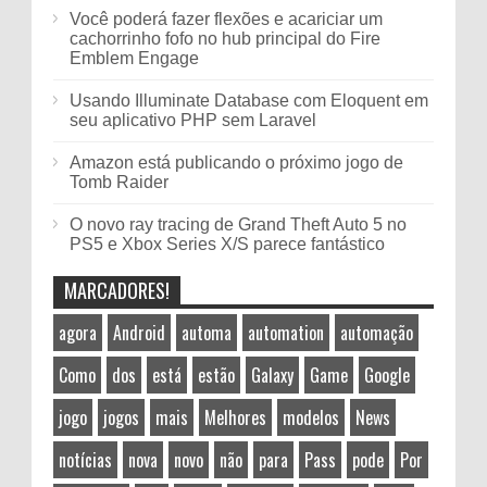
Você poderá fazer flexões e acariciar um
cachorrinho fofo no hub principal do Fire
Emblem Engage
Usando Illuminate Database com Eloquent em
seu aplicativo PHP sem Laravel
Amazon está publicando o próximo jogo de
Tomb Raider
O novo ray tracing de Grand Theft Auto 5 no
PS5 e Xbox Series X/S parece fantástico
MARCADORES!
agora
Android
automa
automation
automação
Como
dos
está
estão
Galaxy
Game
Google
jogo
jogos
mais
Melhores
modelos
News
notícias
nova
novo
não
para
Pass
pode
Por