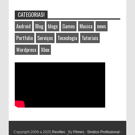
CATEGORIAS!
Android
Blog
blogs
Games
Musica
news
Portfolio
Serviços
Tecnologia
Tutoriais
Wordpress
Xbox
Copyright 2009 a 2020
Reviltec
. By
Filmes
-
Sindico Profissional
-