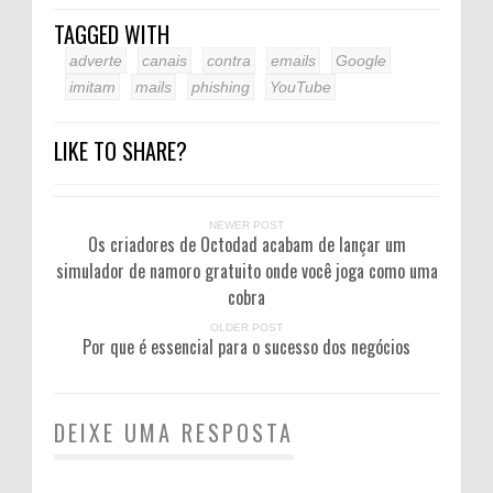
TAGGED WITH
adverte
canais
contra
emails
Google
imitam
mails
phishing
YouTube
LIKE TO SHARE?
NEWER POST
Os criadores de Octodad acabam de lançar um
simulador de namoro gratuito onde você joga como uma
cobra
OLDER POST
Por que é essencial para o sucesso dos negócios
DEIXE UMA RESPOSTA