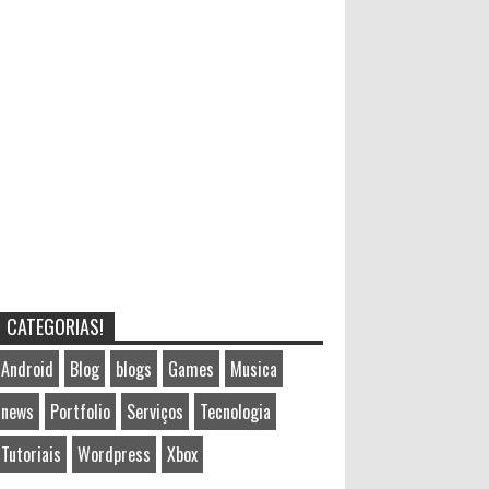
CATEGORIAS!
Android
Blog
blogs
Games
Musica
news
Portfolio
Serviços
Tecnologia
Tutoriais
Wordpress
Xbox