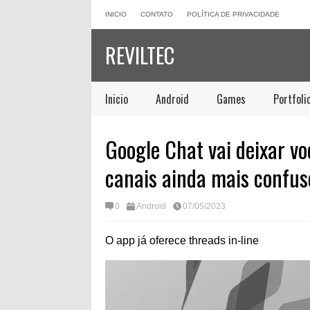
INICIO
CONTATO
POLÍTICA DE PRIVACIDADE
REVILTEC
Inicio
Android
Games
Portfoli
Google Chat vai deixar v
canais ainda mais confus
0
Android
07/05/2023
O app já oferece threads in-line