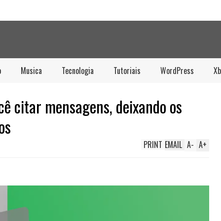
o
Musica
Tecnologia
Tutoriais
WordPress
Xb
ocê citar mensagens, deixando os
os
PRINT
EMAIL
A
-
A
+