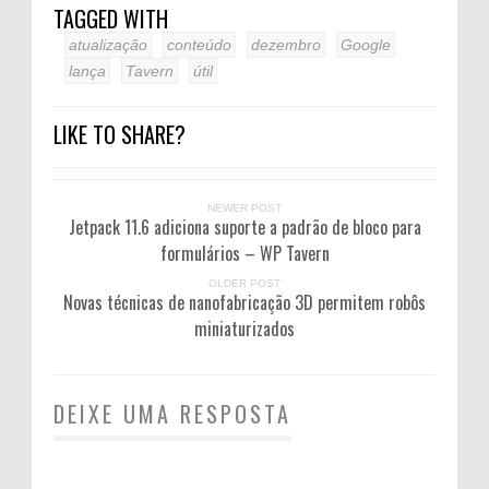
TAGGED WITH
atualização
conteúdo
dezembro
Google
lança
Tavern
útil
LIKE TO SHARE?
NEWER POST
Jetpack 11.6 adiciona suporte a padrão de bloco para
formulários – WP Tavern
OLDER POST
Novas técnicas de nanofabricação 3D permitem robôs
miniaturizados
DEIXE UMA RESPOSTA