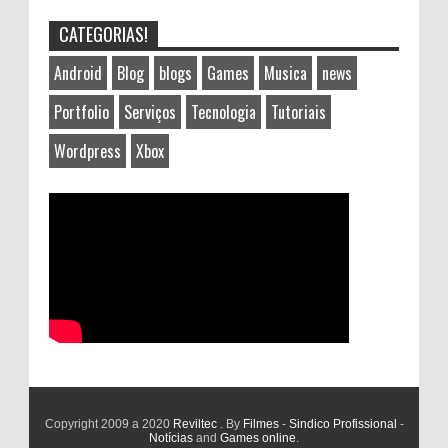
CATEGORIAS!
Android
Blog
blogs
Games
Musica
news
Portfolio
Serviços
Tecnologia
Tutoriais
Wordpress
Xbox
Copyright 2009 a 2020
Reviltec
. By
Filmes
-
Sindico Profissional
-
Notícias
and
Games online
.