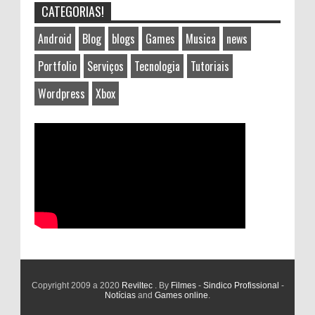
CATEGORIAS!
Android
Blog
blogs
Games
Musica
news
Portfolio
Serviços
Tecnologia
Tutoriais
Wordpress
Xbox
Copyright 2009 a 2020
Reviltec
. By
Filmes
-
Sindico Profissional
-
Notícias
and
Games online
.