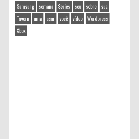
Samsung
semana
Series
seu
sobre
sua
Tavern
uma
usar
você
vídeo
Wordpress
Xbox