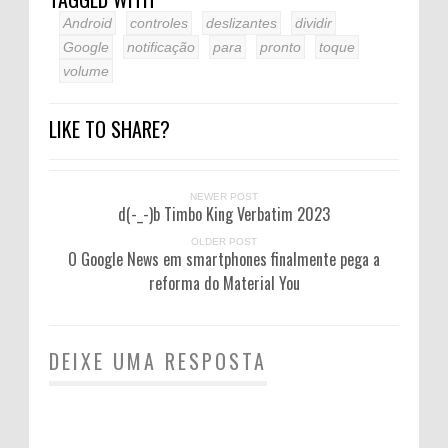
Android
controles
deslizantes
dividir
Google
notificação
para
pronto
toque
volume
LIKE TO SHARE?
NEWER POST
d(-_-)b Timbo King Verbatim 2023
OLDER POST
O Google News em smartphones finalmente pega a
reforma do Material You
DEIXE UMA RESPOSTA