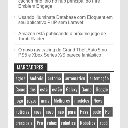
cachorrinho fofo no hub principal do Fire
Emblem Engage
Usando Illuminate Database com Eloquent em
seu aplicativo PHP sem Laravel
Amazon está publicando o próximo jogo de
Tomb Raider
O novo ray tracing de Grand Theft Auto 5 no
PS5 e Xbox Series X/S parece fantástico
MARCADORES!
agora
Android
automa
automation
automação
Como
dos
está
estão
Galaxy
Game
Google
jogo
jogos
mais
Melhores
modelos
News
notícias
nova
novo
não
para
Pass
pode
Por
principais
Pro
robos
robotica
Robotics
robô