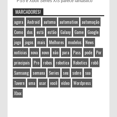
PS5 e Xbox Series X/S parece fantástico
MARCADORES!
agora
Android
automa
automation
automação
Como
dos
está
estão
Galaxy
Game
Google
jogo
jogos
mais
Melhores
modelos
News
notícias
nova
novo
não
para
Pass
pode
Por
principais
Pro
robos
robotica
Robotics
robô
Samsung
semana
Series
seu
sobre
sua
Tavern
uma
usar
você
vídeo
Wordpress
Xbox