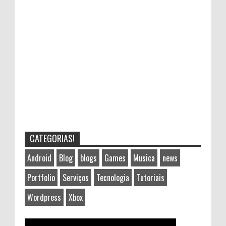
CATEGORIAS!
Android
Blog
blogs
Games
Musica
news
Portfolio
Serviços
Tecnologia
Tutoriais
Wordpress
Xbox