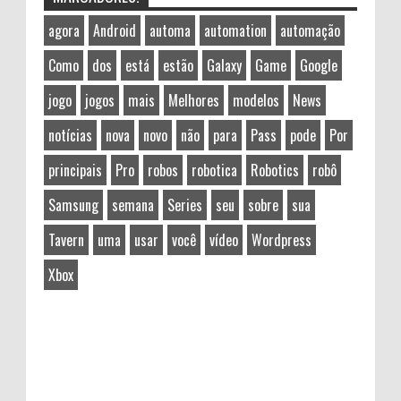
agora
Android
automa
automation
automação
Como
dos
está
estão
Galaxy
Game
Google
jogo
jogos
mais
Melhores
modelos
News
notícias
nova
novo
não
para
Pass
pode
Por
principais
Pro
robos
robotica
Robotics
robô
Samsung
semana
Series
seu
sobre
sua
Tavern
uma
usar
você
vídeo
Wordpress
Xbox