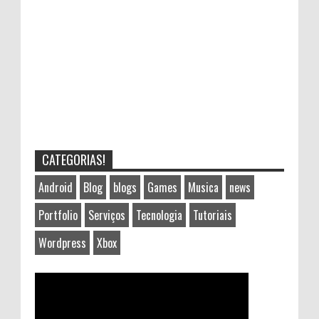
CATEGORIAS!
Android
Blog
blogs
Games
Musica
news
Portfolio
Serviços
Tecnologia
Tutoriais
Wordpress
Xbox