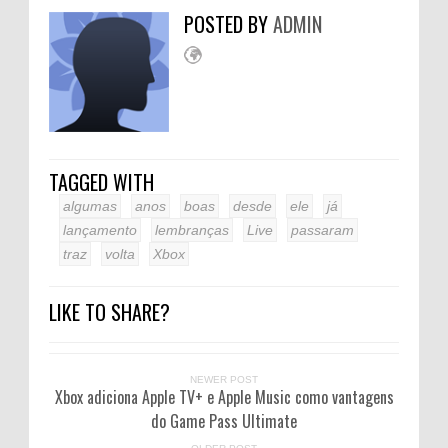
POSTED BY
ADMIN
TAGGED WITH
algumas
anos
boas
desde
ele
já
lançamento
lembranças
Live
passaram
traz
volta
Xbox
LIKE TO SHARE?
NEWER POST
Xbox adiciona Apple TV+ e Apple Music como vantagens
do Game Pass Ultimate