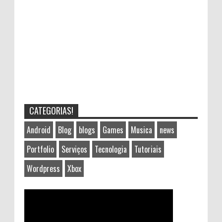
CATEGORIAS!
Android
Blog
blogs
Games
Musica
news
Portfolio
Serviços
Tecnologia
Tutoriais
Wordpress
Xbox