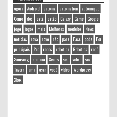
agora
Android
automa
automation
automação
Como
dos
está
estão
Galaxy
Game
Google
jogo
jogos
mais
Melhores
modelos
News
notícias
nova
novo
não
para
Pass
pode
Por
principais
Pro
robos
robotica
Robotics
robô
Samsung
semana
Series
seu
sobre
sua
Tavern
uma
usar
você
vídeo
Wordpress
Xbox