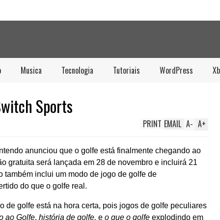
o
Musica
Tecnologia
Tutoriais
WordPress
Xb
Switch Sports
PRINT
EMAIL
A
-
A
+
ntendo anunciou que o golfe está finalmente chegando ao
ção gratuita será lançada em 28 de novembro e incluirá 21
ão também inclui um modo de jogo de golfe de
rtido do que o golfe real.
o de golfe está na hora certa, pois jogos de golfe peculiares
 ao Golfe
,
história de golfe,
e
o que o golfe
explodindo em