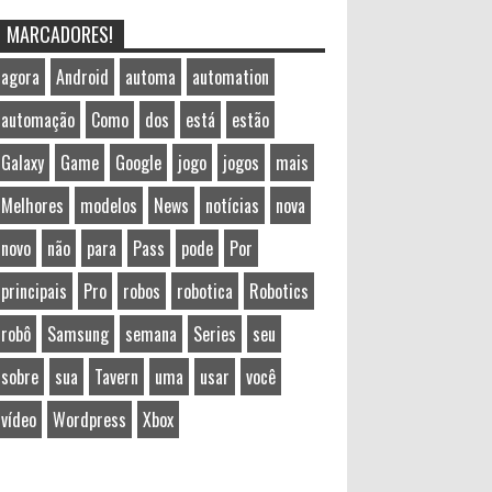
MARCADORES!
agora
Android
automa
automation
automação
Como
dos
está
estão
Galaxy
Game
Google
jogo
jogos
mais
Melhores
modelos
News
notícias
nova
novo
não
para
Pass
pode
Por
principais
Pro
robos
robotica
Robotics
robô
Samsung
semana
Series
seu
sobre
sua
Tavern
uma
usar
você
vídeo
Wordpress
Xbox