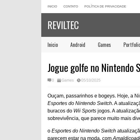
INICIO
CONTATO
POLÍTICA DE PRIVACIDADE
REVILTEC
Inicio
Android
Games
Portfoli
Jogue golfe no Nintendo 
0
Games
05/10/2025
Ouçam, passarinhos e bogeys. Hoje, a Ni
Esportes do Nintendo Switch
. A atualiza
buracos do
Wii Sports
jogos. A atualizaç
sobrevivência, que parece muito mais dive
o
Esportes do Nintendo Switch
atualizaçã
parecem estar na moda, com
Amaldiçoado