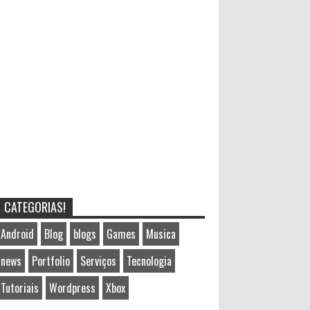
CATEGORIAS!
Android
Blog
blogs
Games
Musica
news
Portfolio
Serviços
Tecnologia
Tutoriais
Wordpress
Xbox