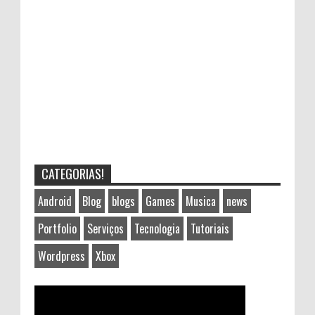
CATEGORIAS!
Android
Blog
blogs
Games
Musica
news
Portfolio
Serviços
Tecnologia
Tutoriais
Wordpress
Xbox