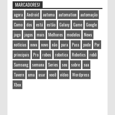
MARCADORES!
agora
Android
automa
automation
automação
Como
dos
está
estão
Galaxy
Game
Google
jogo
jogos
mais
Melhores
modelos
News
notícias
nova
novo
não
para
Pass
pode
Por
principais
Pro
robos
robotica
Robotics
robô
Samsung
semana
Series
seu
sobre
sua
Tavern
uma
usar
você
vídeo
Wordpress
Xbox