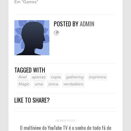
Em "Games"
POSTED BY
ADMIN
TAGGED WITH
Anel
apenas
copia
gathering
imprimira
Magic
uma
única
verdadeiro
LIKE TO SHARE?
NEWER POST
O multiview do YouTube TV é o sonho de todo fã de