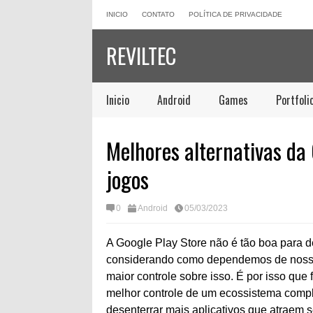
INICIO
CONTATO
POLÍTICA DE PRIVACIDADE
REVILTEC
Inicio
Android
Games
Portfoli
Melhores alternativas da 
jogos
0
Android
05/03/2023
A Google Play Store não é tão boa para d
considerando como dependemos de nossas
maior controle sobre isso. É por isso que 
melhor controle de um ecossistema comple
desenterrar mais aplicativos que atraem s