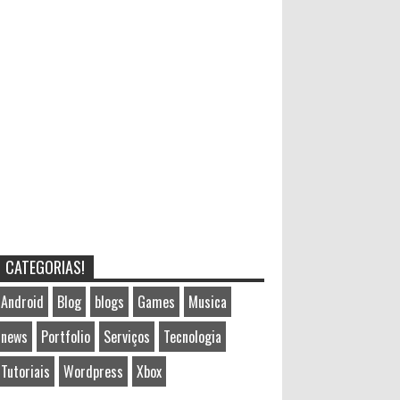
CATEGORIAS!
Android
Blog
blogs
Games
Musica
news
Portfolio
Serviços
Tecnologia
Tutoriais
Wordpress
Xbox