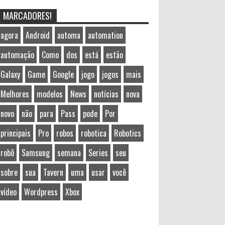
MARCADORES!
agora
Android
automa
automation
automação
Como
dos
está
estão
Galaxy
Game
Google
jogo
jogos
mais
Melhores
modelos
News
notícias
nova
novo
não
para
Pass
pode
Por
principais
Pro
robos
robotica
Robotics
robô
Samsung
semana
Series
seu
sobre
sua
Tavern
uma
usar
você
vídeo
Wordpress
Xbox