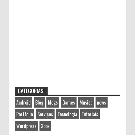
CATEGORIAS!
Android
Blog
blogs
Games
Musica
news
Portfolio
Serviços
Tecnologia
Tutoriais
Wordpress
Xbox