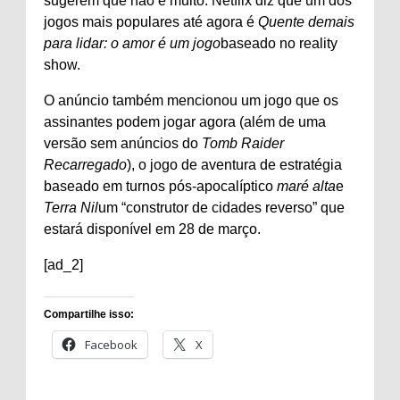
sugerem que não é muito. Netflix diz que um dos
jogos mais populares até agora é
Quente demais
para lidar: o amor é um jogo
baseado no reality
show.
O anúncio também mencionou um jogo que os
assinantes podem jogar agora (além de uma
versão sem anúncios do
Tomb Raider
Recarregado
), o jogo de aventura de estratégia
baseado em turnos pós-apocalíptico
maré alta
e
Terra Nil
um “construtor de cidades reverso” que
estará disponível em 28 de março.
[ad_2]
Compartilhe isso:
Facebook
X