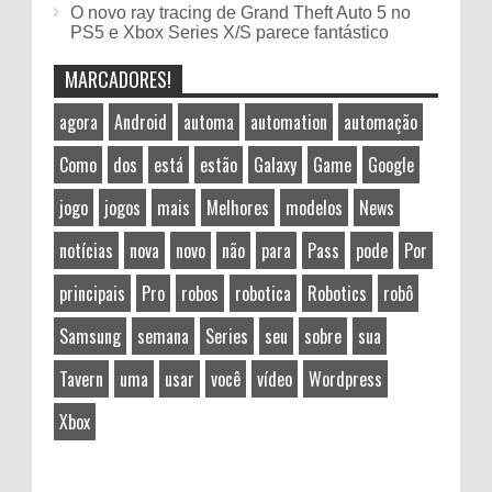
O novo ray tracing de Grand Theft Auto 5 no
PS5 e Xbox Series X/S parece fantástico
MARCADORES!
agora
Android
automa
automation
automação
Como
dos
está
estão
Galaxy
Game
Google
jogo
jogos
mais
Melhores
modelos
News
notícias
nova
novo
não
para
Pass
pode
Por
principais
Pro
robos
robotica
Robotics
robô
Samsung
semana
Series
seu
sobre
sua
Tavern
uma
usar
você
vídeo
Wordpress
Xbox