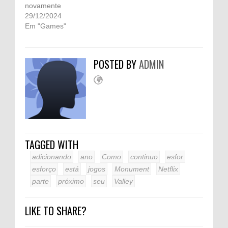
novamente
29/12/2024
Em "Games"
POSTED BY
ADMIN
TAGGED WITH
adicionando
ano
Como
continuo
esfor
esforço
está
jogos
Monument
Netflix
parte
próximo
seu
Valley
LIKE TO SHARE?