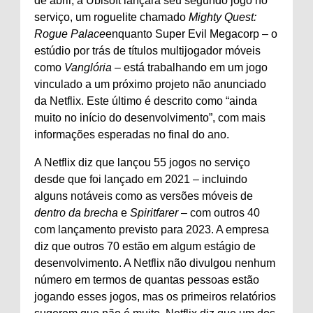
de abril, a Ubisoft lançará seu segundo jogo no
serviço, um roguelite chamado
Mighty Quest:
Rogue Palace
enquanto Super Evil Megacorp – o
estúdio por trás de títulos multijogador móveis
como
Vanglória
– está trabalhando em um jogo
vinculado a um próximo projeto não anunciado
da Netflix. Este último é descrito como “ainda
muito no início do desenvolvimento”, com mais
informações esperadas no final do ano.
A Netflix diz que lançou 55 jogos no serviço
desde que foi lançado em 2021 – incluindo
alguns notáveis ​​como as versões móveis de
dentro da brecha
e
Spiritfarer
– com outros 40
com lançamento previsto para 2023. A empresa
diz que outros 70 estão em algum estágio de
desenvolvimento. A Netflix não divulgou nenhum
número em termos de quantas pessoas estão
jogando esses jogos, mas os primeiros relatórios