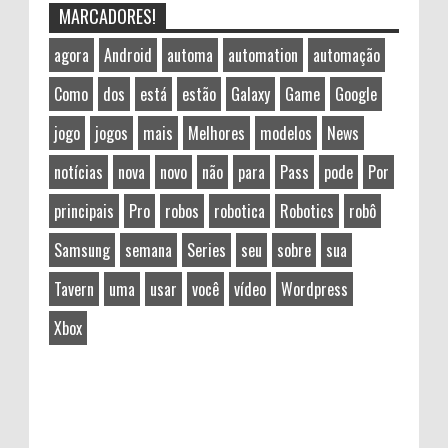
MARCADORES!
agora
Android
automa
automation
automação
Como
dos
está
estão
Galaxy
Game
Google
jogo
jogos
mais
Melhores
modelos
News
notícias
nova
novo
não
para
Pass
pode
Por
principais
Pro
robos
robotica
Robotics
robô
Samsung
semana
Series
seu
sobre
sua
Tavern
uma
usar
você
vídeo
Wordpress
Xbox