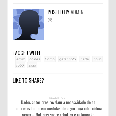
POSTED BY
ADMIN
TAGGED WITH
arroz
chines
Como
gafanhoto
nada
novo
robô
salta
LIKE TO SHARE?
NEWER POST
Dados anteriores revelam a necessidade de as
empresas tomarem medidas de segurança cibernética
agora – Notícias sobre robótica e automação