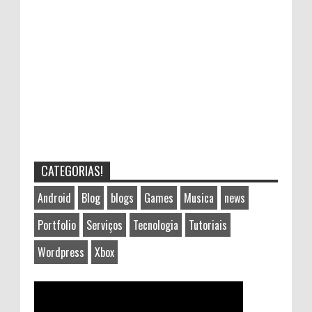
CATEGORIAS!
Android
Blog
blogs
Games
Musica
news
Portfolio
Serviços
Tecnologia
Tutoriais
Wordpress
Xbox