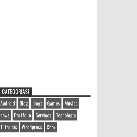
CATEGORIAS!
Android
Blog
blogs
Games
Musica
news
Portfolio
Serviços
Tecnologia
Tutoriais
Wordpress
Xbox