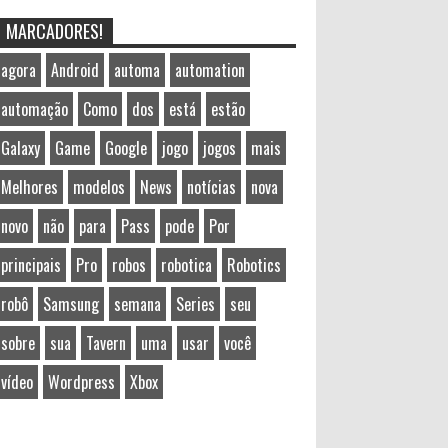
MARCADORES!
agora
Android
automa
automation
automação
Como
dos
está
estão
Galaxy
Game
Google
jogo
jogos
mais
Melhores
modelos
News
notícias
nova
novo
não
para
Pass
pode
Por
principais
Pro
robos
robotica
Robotics
robô
Samsung
semana
Series
seu
sobre
sua
Tavern
uma
usar
você
vídeo
Wordpress
Xbox