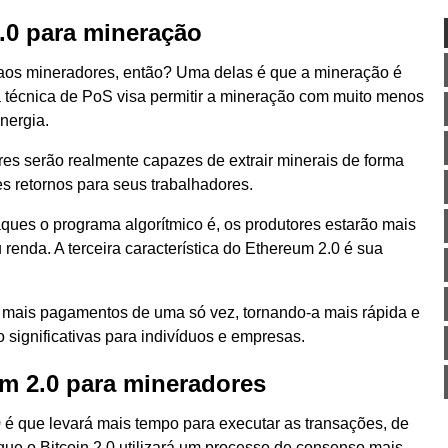
.0 para mineração
 aos mineradores, então? Uma delas é que a mineração é
va técnica de PoS visa permitir a mineração com muito menos
nergia.
res serão realmente capazes de extrair minerais de forma
es retornos para seus trabalhadores.
aques o programa algorítmico é, os produtores estarão mais
enda. A terceira característica do Ethereum 2.0 é sua
 mais pagamentos de uma só vez, tornando-a mais rápida e
 significativas para indivíduos e empresas.
m 2.0 para mineradores
 que levará mais tempo para executar as transações, de
ue o Bitcoin 2.0 utilizará um processo de consenso mais