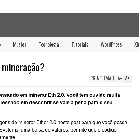
o
Musica
Tecnologia
Tutoriais
WordPress
Xb
a mineração?
PRINT
EMAIL
A
-
A
+
ensando em minerar Eth 2.0. Você tem ouvido muita
eressado em descobrir se vale a pena para o seu
gens de minerar Ether 2.0 neste post para que você possa
r Systems, uma bolsa de valores, permite que o código
amente.