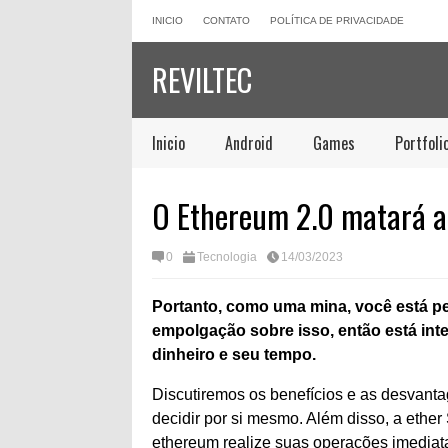
INICIO
CONTATO
POLÍTICA DE PRIVACIDADE
REVILTEC
Inicio
Android
Games
Portfoli
O Ethereum 2.0 matará 
0
Tecnologia
14/03/2023
Portanto, como uma mina, você está p
empolgação sobre isso, então está int
dinheiro e seu tempo.
Discutiremos os benefícios e as desvanta
decidir por si mesmo. Além disso, a ethe
ethereum realize suas operações imediat