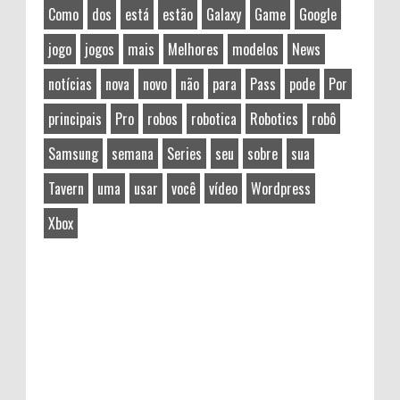
Como
dos
está
estão
Galaxy
Game
Google
jogo
jogos
mais
Melhores
modelos
News
notícias
nova
novo
não
para
Pass
pode
Por
principais
Pro
robos
robotica
Robotics
robô
Samsung
semana
Series
seu
sobre
sua
Tavern
uma
usar
você
vídeo
Wordpress
Xbox