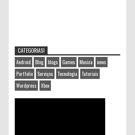
CATEGORIAS!
Android
Blog
blogs
Games
Musica
news
Portfolio
Serviços
Tecnologia
Tutoriais
Wordpress
Xbox