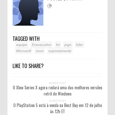
TAGGED WITH
equipe
Exexecutivo
foi
jogo
líder
Microsoft
novo
supostamente
LIKE TO SHARE?
NEWER POST
O Xbox Series X agora rodará uma das melhores versões
retrô do Windows
OLDER POST
O PlayStation 5 está à venda na Best Buy em 12 de julho
às 12h ET