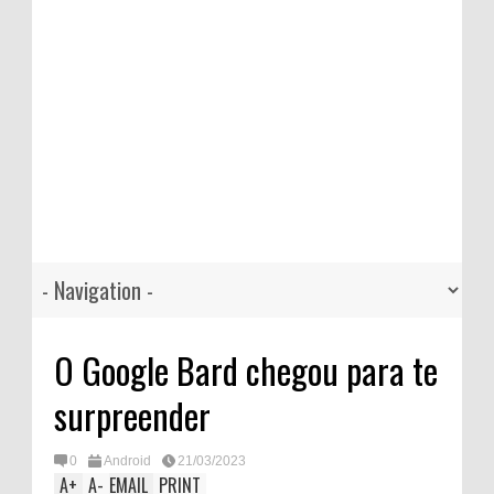
O Google Bard chegou para te
surpreender
0
Android
21/03/2023
A
+
A
-
EMAIL
PRINT