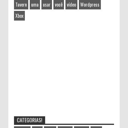
Tavern
uma
usar
você
vídeo
Wordpress
Xbox
CATEGORIAS!