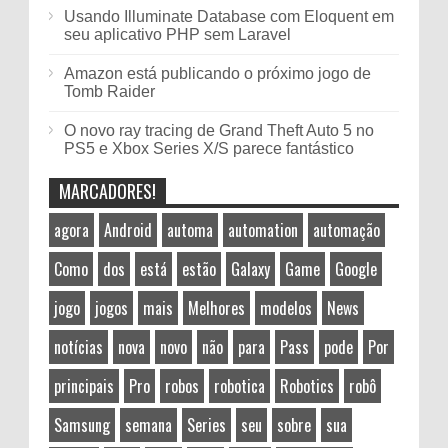
Usando Illuminate Database com Eloquent em
seu aplicativo PHP sem Laravel
Amazon está publicando o próximo jogo de
Tomb Raider
O novo ray tracing de Grand Theft Auto 5 no
PS5 e Xbox Series X/S parece fantástico
MARCADORES!
agora
Android
automa
automation
automação
Como
dos
está
estão
Galaxy
Game
Google
jogo
jogos
mais
Melhores
modelos
News
notícias
nova
novo
não
para
Pass
pode
Por
principais
Pro
robos
robotica
Robotics
robô
Samsung
semana
Series
seu
sobre
sua