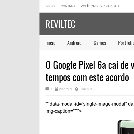
INICIO
CONTATO
POLÍTICA DE PRIVACIDADE
REVILTEC
Inicio
Android
Games
Portfoli
O Google Pixel 6a cai de 
tempos com este acordo
0
Android
13/03/2023
“” data-modal-id=”single-image-modal” da
img-caption=””””>