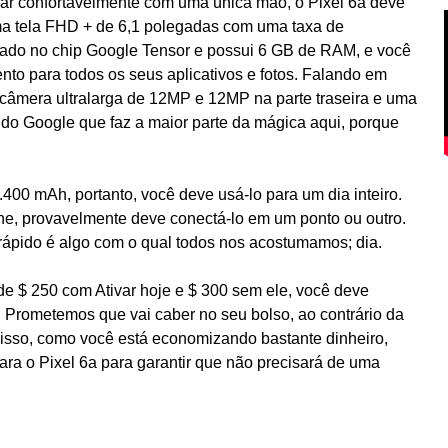
ar confortavelmente com uma única mão, o Pixel 6a deve
 uma tela FHD + de 6,1 polegadas com uma taxa de
utado no chip Google Tensor e possui 6 GB de RAM, e você
 para todos os seus aplicativos e fotos. Falando em
e câmera ultralarga de 12MP e 12MP na parte traseira e uma
e do Google que faz a maior parte da mágica aqui, porque
400 mAh, portanto, você deve usá-lo para um dia inteiro.
ne, provavelmente deve conectá-lo em um ponto ou outro.
rápido é algo com o qual todos nos acostumamos; dia.
de $ 250 com Ativar hoje e $ 300 sem ele, você deve
 Prometemos que vai caber no seu bolso, ao contrário da
disso, como você está economizando bastante dinheiro,
ra o Pixel 6a para garantir que não precisará de uma