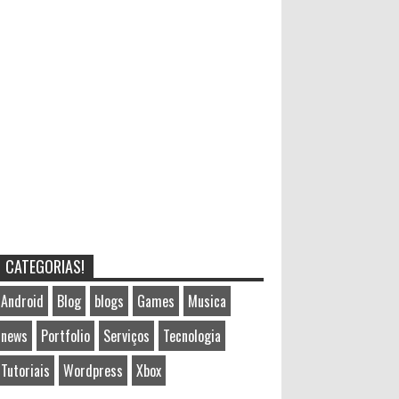
CATEGORIAS!
Android
Blog
blogs
Games
Musica
news
Portfolio
Serviços
Tecnologia
Tutoriais
Wordpress
Xbox