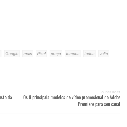
e
Google
mais
Pixel
preço
tempos
todos
volta
OLDER POST
usto da
Os 8 principais modelos de vídeo promocional do Adobe
Premiere para seu canal