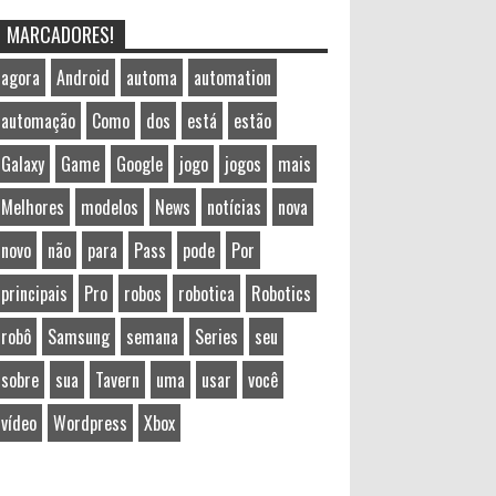
MARCADORES!
agora
Android
automa
automation
automação
Como
dos
está
estão
Galaxy
Game
Google
jogo
jogos
mais
Melhores
modelos
News
notícias
nova
novo
não
para
Pass
pode
Por
principais
Pro
robos
robotica
Robotics
robô
Samsung
semana
Series
seu
sobre
sua
Tavern
uma
usar
você
vídeo
Wordpress
Xbox