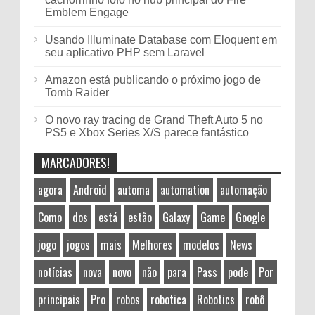
Emblem Engage
Usando Illuminate Database com Eloquent em
seu aplicativo PHP sem Laravel
Amazon está publicando o próximo jogo de
Tomb Raider
O novo ray tracing de Grand Theft Auto 5 no
PS5 e Xbox Series X/S parece fantástico
MARCADORES!
agora
Android
automa
automation
automação
Como
dos
está
estão
Galaxy
Game
Google
jogo
jogos
mais
Melhores
modelos
News
notícias
nova
novo
não
para
Pass
pode
Por
principais
Pro
robos
robotica
Robotics
robô