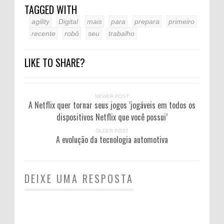
TAGGED WITH
agility
Digital
mais
para
prepara
primeiro
recente
robô
seu
trabalho
LIKE TO SHARE?
NEWER POST
A Netflix quer tornar seus jogos ‘jogáveis ​​em todos os
dispositivos Netflix que você possui’
OLDER POST
A evolução da tecnologia automotiva
DEIXE UMA RESPOSTA