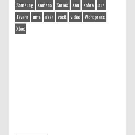
Samsung
semana
Series
seu
sobre
sua
Tavern
uma
usar
você
vídeo
Wordpress
Xbox