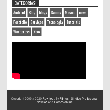
CATEGORIAS!
Android
Blog
blogs
Games
Musica
news
Portfolio
Serviços
Tecnologia
Tutoriais
Wordpress
Xbox
Copyright 2009 a 2020
Reviltec
. By
Filmes
-
Sindico Profissional
-
Notícias
and
Games online
.