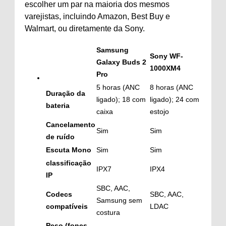
escolher um par na maioria dos mesmos
varejistas, incluindo Amazon, Best Buy e
Walmart, ou diretamente da Sony.
Samsung
Sony WF-
Galaxy Buds 2
1000XM4
Pro
5 horas (ANC
8 horas (ANC
Duração da
ligado); 18 com
ligado); 24 com
bateria
caixa
estojo
Cancelamento
Sim
Sim
de ruído
Escuta Mono
Sim
Sim
classificação
IPX7
IPX4
IP
SBC, AAC,
Codecs
SBC, AAC,
Samsung sem
compatíveis
LDAC
costura
Peso (fones