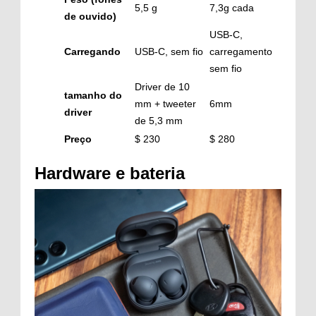
5,5 g
7,3g cada
de ouvido)
USB-C,
Carregando
USB-C, sem fio
carregamento
sem fio
Driver de 10
tamanho do
mm + tweeter
6mm
driver
de 5,3 mm
Preço
$ 230
$ 280
Hardware e bateria