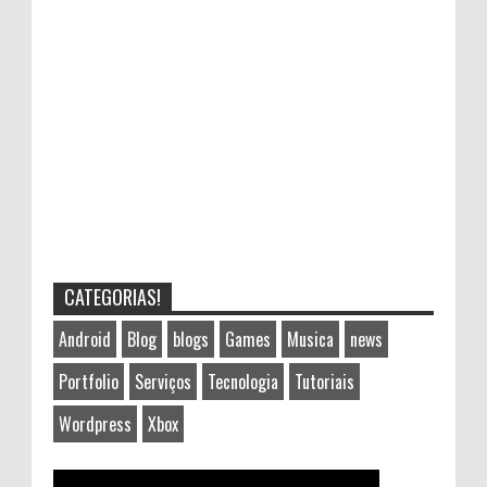
CATEGORIAS!
Android
Blog
blogs
Games
Musica
news
Portfolio
Serviços
Tecnologia
Tutoriais
Wordpress
Xbox