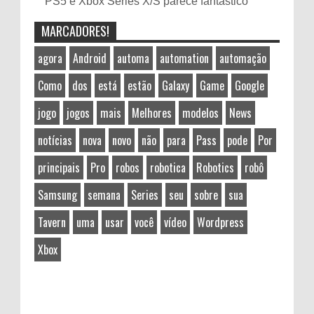
PS5 e Xbox Series X/S parece fantástico
MARCADORES!
agora
Android
automa
automation
automação
Como
dos
está
estão
Galaxy
Game
Google
jogo
jogos
mais
Melhores
modelos
News
notícias
nova
novo
não
para
Pass
pode
Por
principais
Pro
robos
robotica
Robotics
robô
Samsung
semana
Series
seu
sobre
sua
Tavern
uma
usar
você
vídeo
Wordpress
Xbox