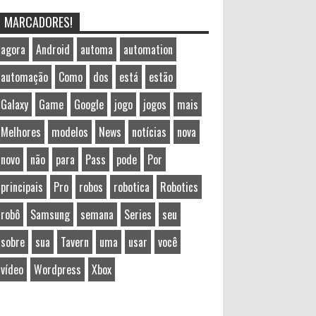
MARCADORES!
agora
Android
automa
automation
automação
Como
dos
está
estão
Galaxy
Game
Google
jogo
jogos
mais
Melhores
modelos
News
notícias
nova
novo
não
para
Pass
pode
Por
principais
Pro
robos
robotica
Robotics
robô
Samsung
semana
Series
seu
sobre
sua
Tavern
uma
usar
você
vídeo
Wordpress
Xbox