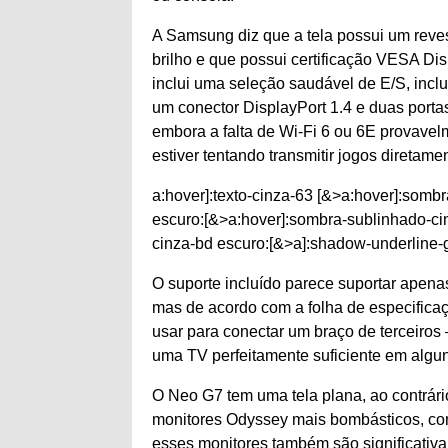
A Samsung diz que a tela possui um reves
brilho e que possui certificação VESA 
inclui uma seleção saudável de E/S, incl
um conector DisplayPort 1.4 e duas porta
embora a falta de Wi-Fi 6 ou 6E provavel
estiver tentando transmitir jogos diretame
a:hover]:texto-cinza-63 [&>a:hover]:sombr
escuro:[&>a:hover]:sombra-sublinhado-cin
cinza-bd escuro:[&>a]:shadow-underlin
O suporte incluído parece suportar apenas
mas de acordo com a folha de especifica
usar para conectar um braço de terceiros
uma TV perfeitamente suficiente em algu
O Neo G7 tem uma tela plana, ao contrár
monitores Odyssey mais bombásticos, com
esses monitores também são significativ