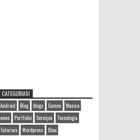
CATEGORIAS!
Android
Blog
blogs
Games
Musica
news
Portfolio
Serviços
Tecnologia
Tutoriais
Wordpress
Xbox