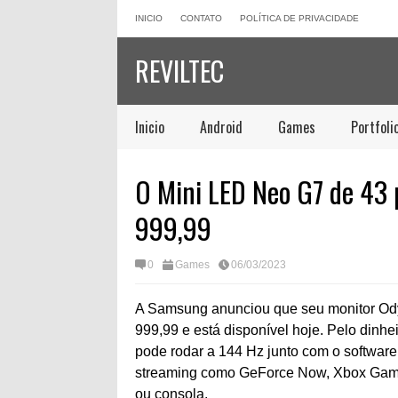
INICIO
CONTATO
POLÍTICA DE PRIVACIDADE
REVILTEC
Inicio
Android
Games
Portfoli
O Mini LED Neo G7 de 43
999,99
0
Games
06/03/2023
A Samsung anunciou que seu monitor Ody
999,99 e está disponível hoje. Pelo dinh
pode rodar a 144 Hz junto com o softwar
streaming como GeForce Now, Xbox Game 
ou consola.