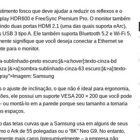
timento fosco que deve ajudar a reduzir os reflexos e o
Display HDR600 e FreeSync Premium Pro. O monitor também
uindo duas portas HDMI 2.1 (uma das quais suporta eArc),
s USB 3 tipo A. Ele também suporta Bluetooth 5.2 e Wi-Fi 5,
mente signifique que você deseja conectar a Ethernet se
nte para o monitor.
a-sublinhado-preto escuro:[&>a:hover]:texto-cinza-bd
za [&>a]:sombra-sublinhado-cinza-63 escuro:[&>a]:texto-
e-gray”>Imagem: Samsung
 o ajuste de inclinação, o que não é ideal para ergonomia,
ções, ele possui um suporte VESA 200 × 200 que você pode
 – ou montá-lo em a parede porque seu tamanho a tornaria
ns espaços.
io das telas curvas que a Samsung usa em alguns de seus
o o Ark de 55 polegadas ou o “8K” Neo G9. No entanto,
amente mais caros (presumivelmente – a empresa não