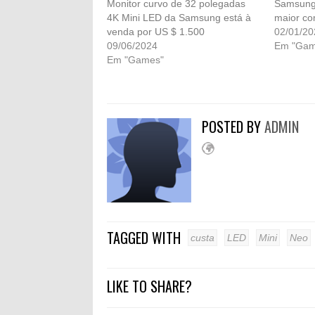
Monitor curvo de 32 polegadas
Samsung 
4K Mini LED da Samsung está à
maior c
venda por US $ 1.500
02/01/20
09/06/2024
Em "Gam
Em "Games"
POSTED BY
ADMIN
TAGGED WITH
custa
LED
Mini
Neo
LIKE TO SHARE?