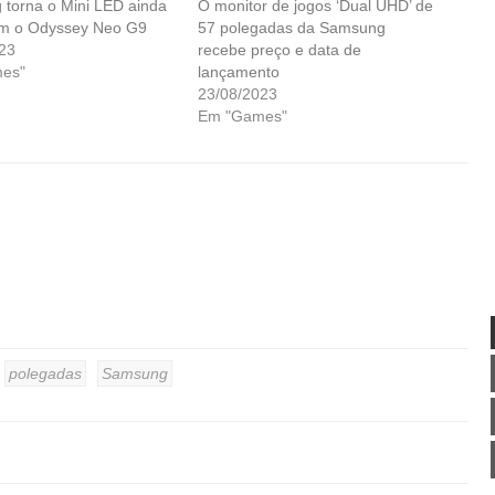
torna o Mini LED ainda
O monitor de jogos ‘Dual UHD’ de
om o Odyssey Neo G9
57 polegadas da Samsung
23
recebe preço e data de
es"
lançamento
23/08/2023
Em "Games"
polegadas
Samsung