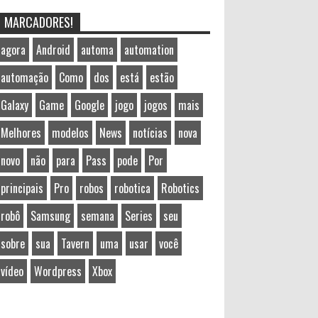
MARCADORES!
agora
Android
automa
automation
automação
Como
dos
está
estão
Galaxy
Game
Google
jogo
jogos
mais
Melhores
modelos
News
notícias
nova
novo
não
para
Pass
pode
Por
principais
Pro
robos
robotica
Robotics
robô
Samsung
semana
Series
seu
sobre
sua
Tavern
uma
usar
você
vídeo
Wordpress
Xbox