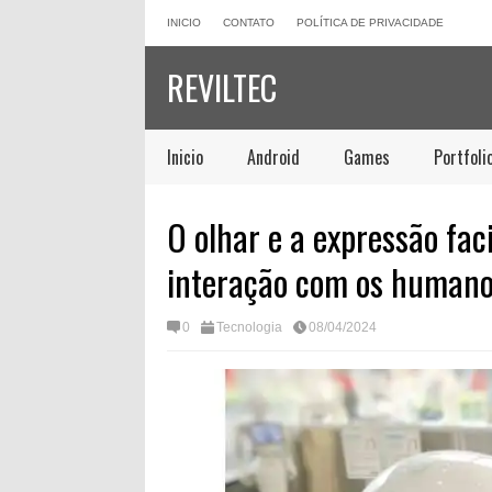
INICIO
CONTATO
POLÍTICA DE PRIVACIDADE
REVILTEC
Inicio
Android
Games
Portfoli
O olhar e a expressão fac
interação com os humano
0
Tecnologia
08/04/2024