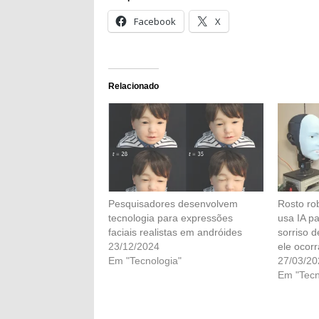
Facebook
X
Relacionado
Pesquisadores desenvolvem
Rosto rob
tecnologia para expressões
usa IA pa
faciais realistas em andróides
sorriso 
23/12/2024
ele ocorr
Em "Tecnologia"
27/03/20
Em "Tecn