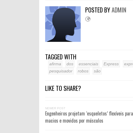
POSTED BY
ADMIN
TAGGED WITH
afirma
dos
essenciais
Express
expr
pesquisador
robos
são
LIKE TO SHARE?
NEWER POST
Engenheiros projetam ‘esqueletos’ flexíveis par
macios e movidos por músculos