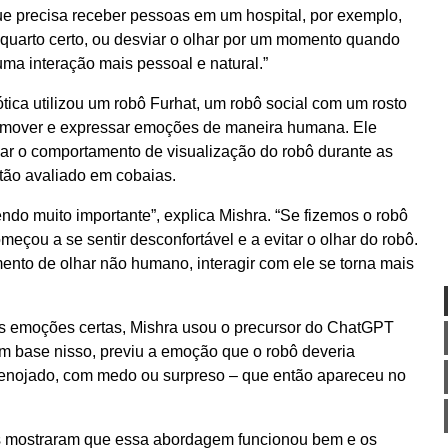
 precisa receber pessoas em um hospital, por exemplo,
 quarto certo, ou desviar o olhar por um momento quando
 uma interação mais pessoal e natural.”
tica utilizou um robô Furhat, um robô social com um rosto
e mover e expressar emoções de maneira humana. Ele
ar o comportamento de visualização do robô durante as
tão avaliado em cobaias.
ndo muito importante”, explica Mishra. “Se fizemos o robô
omeçou a se sentir desconfortável e a evitar o olhar do robô.
nto de olhar não humano, interagir com ele se torna mais
s emoções certas, Mishra usou o precursor do ChatGPT
om base nisso, previu a emoção que o robô deveria
 , enojado, com medo ou surpreso – que então apareceu no
s mostraram que essa abordagem funcionou bem e os