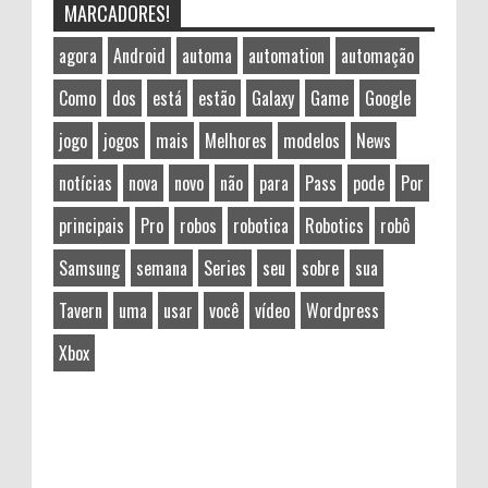
MARCADORES!
agora
Android
automa
automation
automação
Como
dos
está
estão
Galaxy
Game
Google
jogo
jogos
mais
Melhores
modelos
News
notícias
nova
novo
não
para
Pass
pode
Por
principais
Pro
robos
robotica
Robotics
robô
Samsung
semana
Series
seu
sobre
sua
Tavern
uma
usar
você
vídeo
Wordpress
Xbox