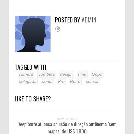
POSTED BY
ADMIN
TAGGED WITH
câmera
combina
design
Find
Oppo
polegada
ponta
Pro
Retro
sensor
LIKE TO SHARE?
NEWER POST
DeepRoute.ai lança solução de direção autônoma ‘sem
mapas’ de US$ 1.000