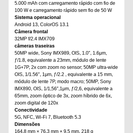
5.000 mAh com carregamento rápido com fio de
100 W e carregamento rápido sem fio de 50 W
Sistema operacional
Android 13, ColorOS 13.1
Câmera frontal
32MP f/2.4 IMX709
câmeras traseiras
50MP wide, Sony IMX989, OIS, 1.0″, 1.6μm,
ƒ/1.8, equivalente a 23mm, módulo de lente
1G+7P, 2x com zoom no sensor; 50MP ultra-wide
OIS, 1/1.56″, 1μm, ƒ/2.2 , equivalente a 15 mm,
módulo de lente 7P, modo macro; 50MP, Sony
IMX890, OIS, 1/1,56″,1μm, ƒ/2,6, equivalente a
65mm, zoom óptico de 3x, zoom híbrido de 6x,
zoom digital de 120x
Conectividade
5G, NFC, Wi-Fi 7, Bluetooth 5.3
Dimensões
164,8 mm × 76,3 mm × 9,5 mm, 218 g