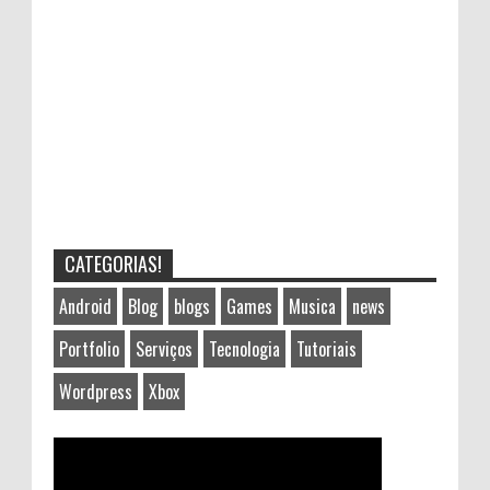
CATEGORIAS!
Android
Blog
blogs
Games
Musica
news
Portfolio
Serviços
Tecnologia
Tutoriais
Wordpress
Xbox