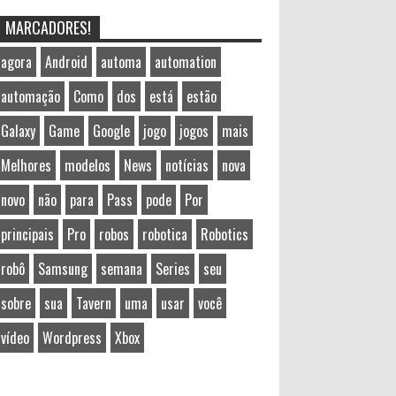
MARCADORES!
agora
Android
automa
automation
automação
Como
dos
está
estão
Galaxy
Game
Google
jogo
jogos
mais
Melhores
modelos
News
notícias
nova
novo
não
para
Pass
pode
Por
principais
Pro
robos
robotica
Robotics
robô
Samsung
semana
Series
seu
sobre
sua
Tavern
uma
usar
você
vídeo
Wordpress
Xbox