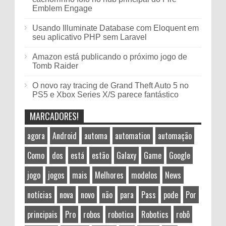
Emblem Engage
Usando Illuminate Database com Eloquent em
seu aplicativo PHP sem Laravel
Amazon está publicando o próximo jogo de
Tomb Raider
O novo ray tracing de Grand Theft Auto 5 no
PS5 e Xbox Series X/S parece fantástico
MARCADORES!
agora
Android
automa
automation
automação
Como
dos
está
estão
Galaxy
Game
Google
jogo
jogos
mais
Melhores
modelos
News
notícias
nova
novo
não
para
Pass
pode
Por
principais
Pro
robos
robotica
Robotics
robô