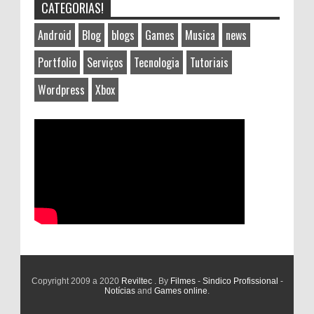
CATEGORIAS!
Android
Blog
blogs
Games
Musica
news
Portfolio
Serviços
Tecnologia
Tutoriais
Wordpress
Xbox
Copyright 2009 a 2020
Reviltec
. By
Filmes
-
Sindico Profissional
-
Notícias
and
Games online
.