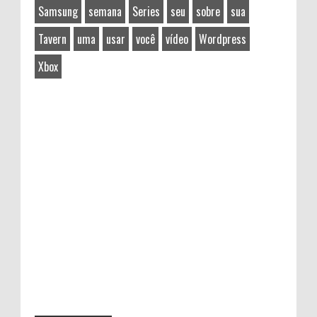
Samsung
semana
Series
seu
sobre
sua
Tavern
uma
usar
você
vídeo
Wordpress
Xbox