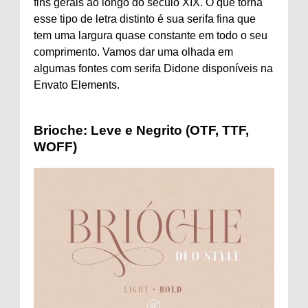
fins gerais ao longo do século XIX. O que torna
esse tipo de letra distinto é sua serifa fina que
tem uma largura quase constante em todo o seu
comprimento. Vamos dar uma olhada em
algumas fontes com serifa Didone disponíveis na
Envato Elements.
Brioche: Leve e Negrito (OTF, TTF,
WOFF)