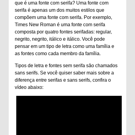
que é uma fonte com serifa? Uma fonte com
serifa é apenas um dos muitos estilos que
compõem uma fonte com serifa. Por exemplo,
Times New Roman é uma fonte com serifa
composta por quatro fontes serifadas: regular,
negrito, negrito, itálico e itálico. Você pode
pensar em um tipo de letra como uma família e
as fontes como cada membro da família.
Tipos de letra e fontes sem serifa são chamados
sans serifs. Se você quiser saber mais sobre a
diferença entre serifas e sans serifs, confira o
vídeo abaixo: