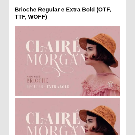
Brioche Regular e Extra Bold (OTF,
TTF, WOFF)