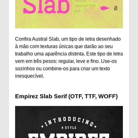
Confira Austral Slab, um tipo de letra desenhado
à mão com texturas únicas que darão ao seu
trabalho uma aparência distinta. Este tipo de letra
vem em três pesos: regular, leve e fino. Use-os
sozinhos ou combine-os para criar um texto
inesquecível.
Empirez Slab Serif (OTF, TTF, WOFF)