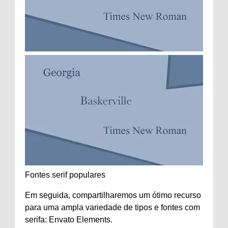
Fontes serif populares
Em seguida, compartilharemos um ótimo recurso
para uma ampla variedade de tipos e fontes com
serifa: Envato Elements.