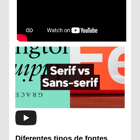
Diferentes tipos de fontes