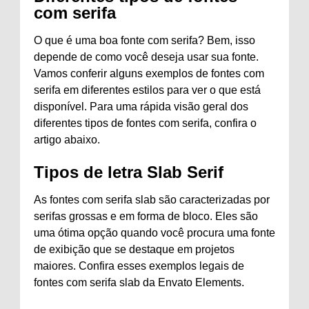
com serifa
O que é uma boa fonte com serifa? Bem, isso
depende de como você deseja usar sua fonte.
Vamos conferir alguns exemplos de fontes com
serifa em diferentes estilos para ver o que está
disponível. Para uma rápida visão geral dos
diferentes tipos de fontes com serifa, confira o
artigo abaixo.
Tipos de letra Slab Serif
As fontes com serifa slab são caracterizadas por
serifas grossas e em forma de bloco. Eles são
uma ótima opção quando você procura uma fonte
de exibição que se destaque em projetos
maiores. Confira esses exemplos legais de
fontes com serifa slab da Envato Elements.