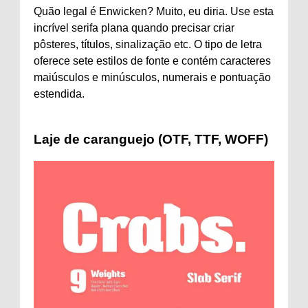
Quão legal é Enwicken? Muito, eu diria. Use esta
incrível serifa plana quando precisar criar
pôsteres, títulos, sinalização etc. O tipo de letra
oferece sete estilos de fonte e contém caracteres
maiúsculos e minúsculos, numerais e pontuação
estendida.
Laje de caranguejo (OTF, TTF, WOFF)