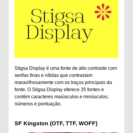
Stigsa Display é uma fonte de alto contraste com
serifas finas e nítidas que contrastam
maravilhosamente com os traços principais da
fonte. O Stigsa Display oferece 35 fontes e
contém caracteres maiúsculos e minúsculos,
números e pontuação.
SF Kingston (OTF, TTF, WOFF)