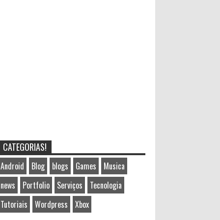
CATEGORIAS!
Android
Blog
blogs
Games
Musica
news
Portfolio
Serviços
Tecnologia
Tutoriais
Wordpress
Xbox