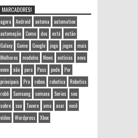
MARCADORES!
agora
Android
automa
automation
automação
Como
dos
está
estão
Galaxy
Game
Google
jogo
jogos
mais
Melhores
modelos
News
notícias
nova
novo
não
para
Pass
pode
Por
principais
Pro
robos
robotica
Robotics
robô
Samsung
semana
Series
seu
sobre
sua
Tavern
uma
usar
você
vídeo
Wordpress
Xbox