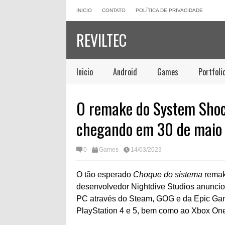
INICIO
CONTATO
POLÍTICA DE PRIVACIDADE
REVILTEC
Inicio
Android
Games
Portfoli
O remake do System Shock
chegando em 30 de maio
0
Games
14/03/2023
O tão esperado
Choque do sistema
remak
desenvolvedor Nightdive Studios anuncio
PC através do Steam, GOG e da Epic Gam
PlayStation 4 e 5, bem como ao Xbox One 