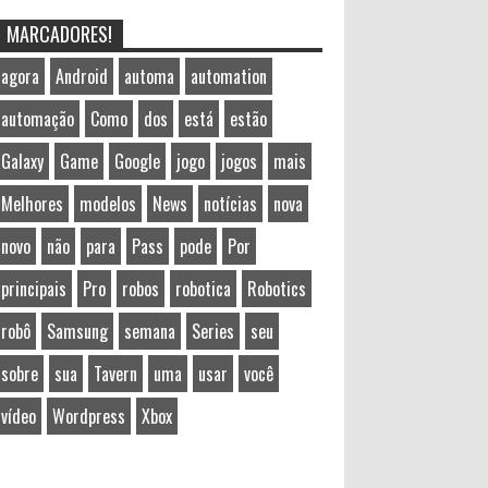
MARCADORES!
agora
Android
automa
automation
automação
Como
dos
está
estão
Galaxy
Game
Google
jogo
jogos
mais
Melhores
modelos
News
notícias
nova
novo
não
para
Pass
pode
Por
principais
Pro
robos
robotica
Robotics
robô
Samsung
semana
Series
seu
sobre
sua
Tavern
uma
usar
você
vídeo
Wordpress
Xbox