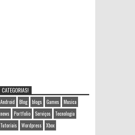
CATEGORIAS!
Android
Blog
blogs
Games
Musica
news
Portfolio
Serviços
Tecnologia
Tutoriais
Wordpress
Xbox