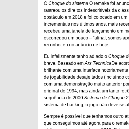
O
Choque do sistema
O remake foi anunc
rastreou os direitos indescritíveis da clás
obstáculo em 2018 e foi colocado em um h
incrementais nos últimos anos, mais rec
recebeu uma janela de lançamento em mar
escorregou um pouco – “afinal, somos ap
reconheceu no anúncio de hoje.
Eu infelizmente tenho adiado o
Choque d
breve. Baseado em
Ars Technica
De acord
brilhante com uma interface notoriament
de jogabilidade desajeitados (incluindo 
com uma demonstração muito anterior por 
original de 1994, mas ainda um tanto ret
sequência de 2000
Sistema de Choque 2
sistema de hacking, o jogo não deve se af
Sempre é possível que tenhamos outro a
que conseguimos até agora para o remake