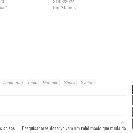
23
31/08/2024
es"
Em "Games"
finalmente
maio
Remake
Shock
System
OLDER POST
s coisas
Pesquisadores desenvolvem um robô macio que muda da