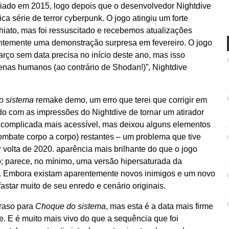
iado em 2015, logo depois que o desenvolvedor Nightdive
sica série de terror cyberpunk. O jogo atingiu um forte
iato, mas foi ressuscitado e recebemos atualizações
entemente uma demonstração surpresa em fevereiro. O jogo
ço sem data precisa no início deste ano, mas isso
enas humanos (ao contrário de Shodan!)”, Nightdive
o sistema
remake demo, um erro que terei que corrigir em
o com as impressões do Nightdive de tornar um atirador
e complicada mais acessível, mas deixou alguns elementos
combate corpo a corpo) restantes – um problema que tive
volta de 2020. aparência mais brilhante do que o jogo
rô; parece, no mínimo, uma versão hipersaturada da
. Embora existam aparentemente novos inimigos e um novo
astar muito de seu enredo e cenário originais.
traso para
Choque do sistema
, mas esta é a data mais firme
. E é muito mais vivo do que a sequência que foi