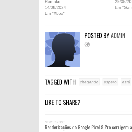
Remake
29/05/20
14/08/2024
Em "Gam
Em "Xbox"
POSTED BY
ADMIN
TAGGED WITH
chegando
espero
está
LIKE TO SHARE?
NEWER POST
Renderizações do Google Pixel 8 Pro corrigem a