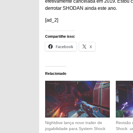
efetivamente cancelada em 2019. Estou ca
derrotar SHODAN ainda este ano.
[ad_2]
Compartilhe isso:
Facebook
X
Relacionado
Nightdive lança novo trailer de
Revisão 
jogabilidade para System Shock
Shock: u