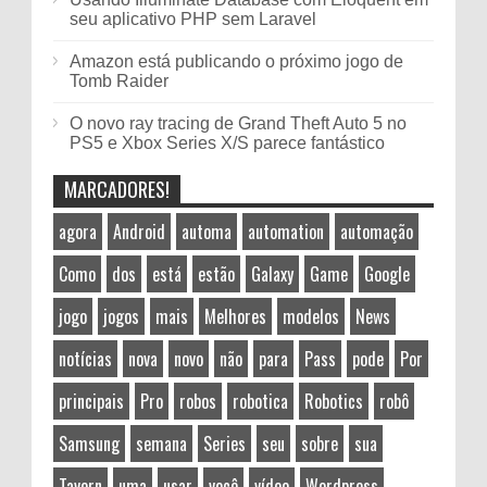
seu aplicativo PHP sem Laravel
Amazon está publicando o próximo jogo de
Tomb Raider
O novo ray tracing de Grand Theft Auto 5 no
PS5 e Xbox Series X/S parece fantástico
MARCADORES!
agora
Android
automa
automation
automação
Como
dos
está
estão
Galaxy
Game
Google
jogo
jogos
mais
Melhores
modelos
News
notícias
nova
novo
não
para
Pass
pode
Por
principais
Pro
robos
robotica
Robotics
robô
Samsung
semana
Series
seu
sobre
sua
Tavern
uma
usar
você
vídeo
Wordpress