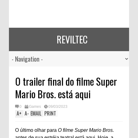
REVILTEC
O trailer final do filme Super
Mario Bros. está aqui
0
Games
09/03/2023
A
+
A
-
EMAIL
PRINT
O último olhar para
O filme Super Mario Bros.
antes de sua estréia teatral está aqui. Hoje, a