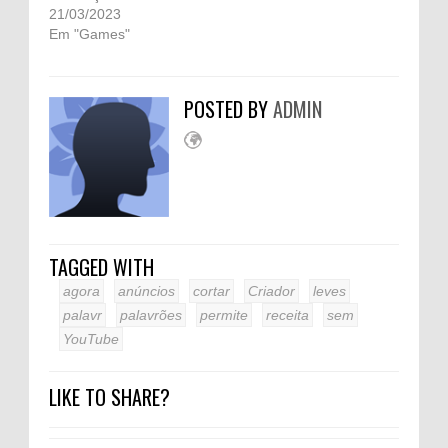
21/03/2023
Em "Games"
POSTED BY
ADMIN
TAGGED WITH
agora
anúncios
cortar
Criador
leves
palavr
palavrões
permite
receita
sem
YouTube
LIKE TO SHARE?