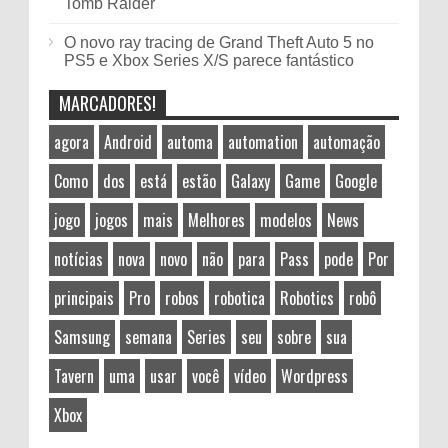
Tomb Raider
O novo ray tracing de Grand Theft Auto 5 no
PS5 e Xbox Series X/S parece fantástico
MARCADORES!
agora
Android
automa
automation
automação
Como
dos
está
estão
Galaxy
Game
Google
jogo
jogos
mais
Melhores
modelos
News
notícias
nova
novo
não
para
Pass
pode
Por
principais
Pro
robos
robotica
Robotics
robô
Samsung
semana
Series
seu
sobre
sua
Tavern
uma
usar
você
vídeo
Wordpress
Xbox