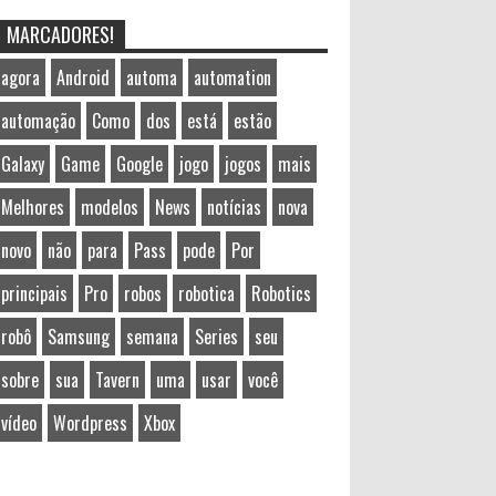
MARCADORES!
agora
Android
automa
automation
automação
Como
dos
está
estão
Galaxy
Game
Google
jogo
jogos
mais
Melhores
modelos
News
notícias
nova
novo
não
para
Pass
pode
Por
principais
Pro
robos
robotica
Robotics
robô
Samsung
semana
Series
seu
sobre
sua
Tavern
uma
usar
você
vídeo
Wordpress
Xbox