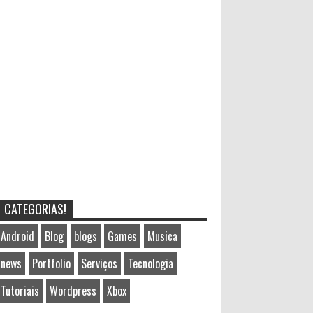
CATEGORIAS!
Android
Blog
blogs
Games
Musica
news
Portfolio
Serviços
Tecnologia
Tutoriais
Wordpress
Xbox