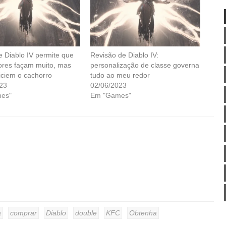
e Diablo IV permite que
Revisão de Diablo IV:
ores façam muito, mas
personalização de classe governa
iciem o cachorro
tudo ao meu redor
23
02/06/2023
es"
Em "Games"
a
comprar
Diablo
double
KFC
Obtenha