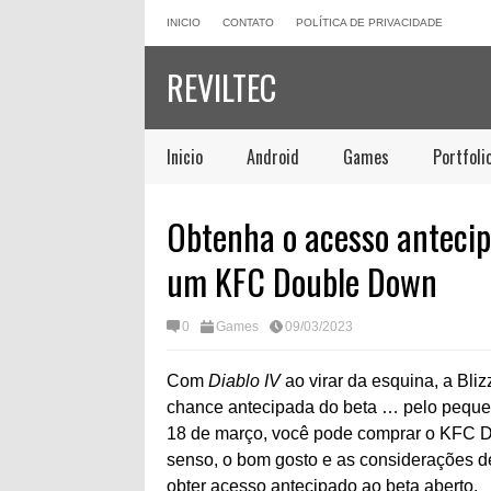
INICIO
CONTATO
POLÍTICA DE PRIVACIDADE
REVILTEC
Inicio
Android
Games
Portfoli
Obtenha o acesso antecip
um KFC Double Down
0
Games
09/03/2023
Com
Diablo IV
ao virar da esquina, a Bli
chance antecipada do beta … pelo pequen
18 de março, você pode comprar o KFC D
senso, o bom gosto e as considerações de 
obter acesso antecipado ao beta aberto.