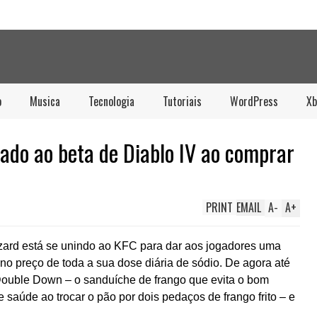
o
Musica
Tecnologia
Tutoriais
WordPress
Xb
ado ao beta de Diablo IV ao comprar
PRINT
EMAIL
A
-
A
+
zzard está se unindo ao KFC para dar aos jogadores uma
o preço de toda a sua dose diária de sódio. De agora até
ouble Down – o sanduíche de frango que evita o bom
saúde ao trocar o pão por dois pedaços de frango frito – e